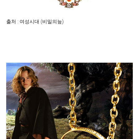
출처 : 여성시대 (비밀의늪)