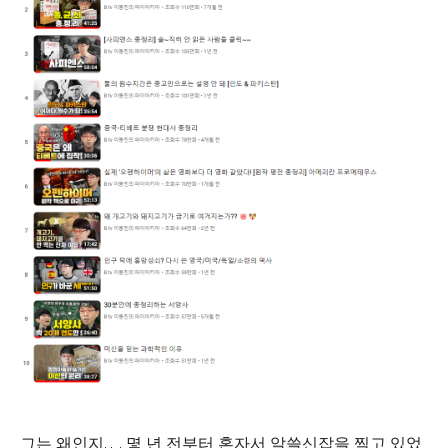
그는 왜인지,.,.., 몇 년 전부터 혼자서 알쓸신잡을 찍고 있었