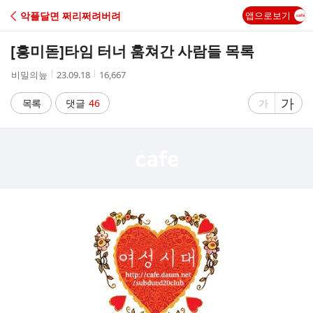
C
악플달면 쩌리쩌려버려
앱으로보기
A
[흥미돋]
타임 터너 훔쳐간 사람들 목록
F
작
작
조
비밀의늪
23.09.18
16,667
성
성
회
E
자
시
수
글
가
글
목록
댓글
46
가
간
자
자
크
크
기
기
크
작
게
게