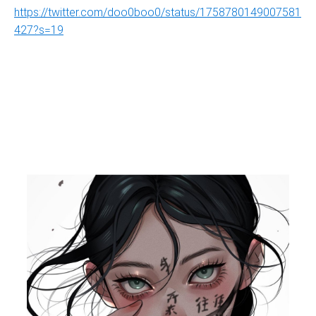
https://twitter.com/doo0boo0/status/1758780149007581
427?s=19