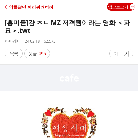
C
악플달면 쩌리쩌려버려
앱으로보기
A
[흥미돋]
걍 ㅈㄴ MZ 저격템이라는 영화 ＜파
F
묘＞.twt
작
작
조
아마레티
24.02.18
62,573
E
성
성
회
자
시
수
글
가
글
목록
댓글
495
가
간
자
자
크
크
기
기
크
작
게
게