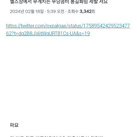
https://twitter.com/pxpalgae/status/17589542429523477
62?t=dq2B8JIi6tWqURT81Cs-UA&s=19