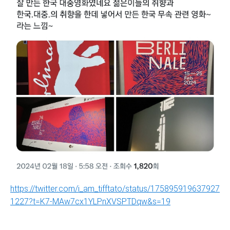
https://twitter.com/i_am_tifftato/status/175895919637927
1227?t=K7-MAw7cx1YLPnXVSPTDqw&s=19