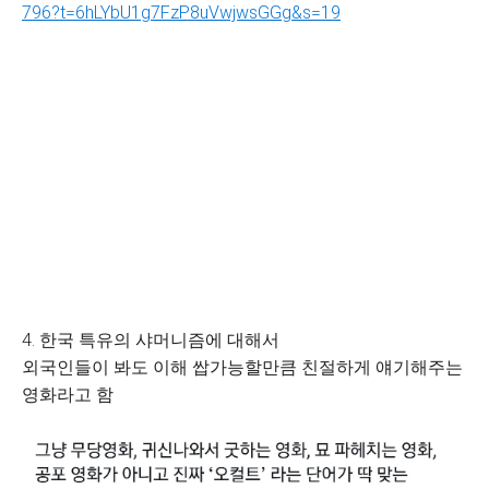
796?t=6hLYbU1g7FzP8uVwjwsGGg&s=19
4. 한국 특유의 샤머니즘에 대해서
외국인들이 봐도 이해 쌉가능할만큼 친절하게 얘기해주는
영화라고 함