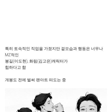
특히 토속적인 직업을 가졌지만 겉모습과 행동은 너무나
MZ적인
봉길(이도현), 화림(김고은)캐릭터가
힙하다고 함
개봉도 전에 벌써 팬아트 떠도는 중