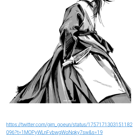
https://twitter.com/gim_goeun/status/1757171303151182
096?t=1MOPyWLnFvbwgWoNqky7sw&s=19