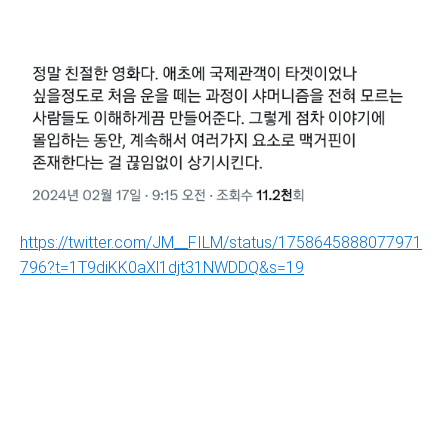
https://twitter.com/JM__FILM/status/1758645888077971
796?t=1T9diKK0aXl1djt31NWDDQ&s=19