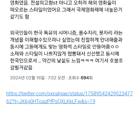
https://twitter.com/pxpalgae/status/17589542429523477
62?t=JX6g0HToazPfPsQXLKkLFw&s=19