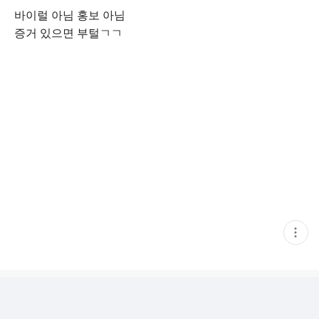
바이럴 아님 홍보 아님
증거 있으면 부털ㄱㄱ
현
재
게
시
글
추
가
기
능