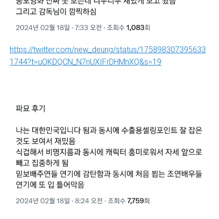
https://twitter.com/new_deung/status/175898307395633
1744?t=uOKDQCN_N7nUXIFrDHMnXQ&s=19