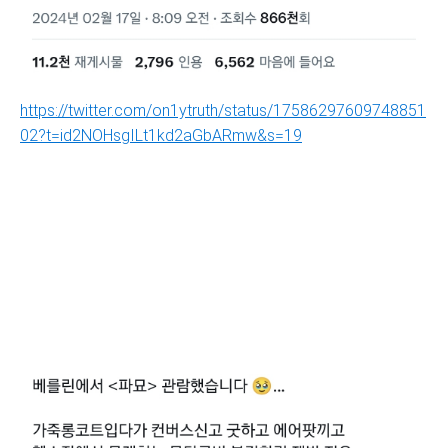
https://twitter.com/on1ytruth/status/17586297609748851
02?t=id2NOHsgILt1kd2aGbARmw&s=19