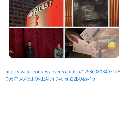
https://twitter.com/csyloverco/status/175869893497156
0067?t=bRcd_QydzAfymD4dmm22BQ&s=19