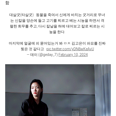
함
대살굿(타살굿) : 동물을 죽여서 신에게 바치는 굿거리로 무녀
는 신칼을 양손에 들고 고기를 찌르고 베는 시늉을 하면서 격
렬한 회무를 추고, 다시 칼날을 혀에 대어보고 칼로 찌르는 시
늉을 한다.
마지막에 얼굴에 피 묻어있는거 봐 ㅁㅊ 김고은이 파묘를 진짜
찢은 것 같다고..
pic.twitter.com/yDN8wKeAvU
— 데이 (@geday_7)
February 10, 2024