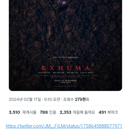
https://twitter.com/JM__FILM/status/1758645888077971