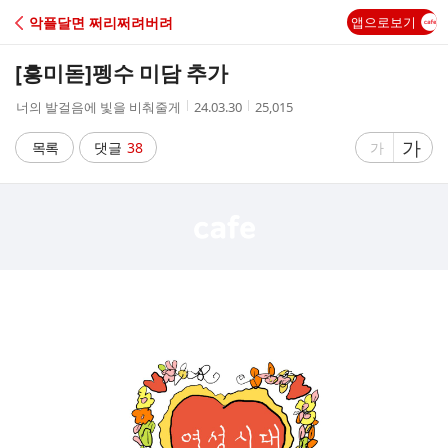
C
악플달면 쩌리쩌려버려
앱으로보기
A
[흥미돋]
펭수 미담 추가
F
작
작
조
너의 발걸음에 빛을 비춰줄게
24.03.30
25,015
성
성
회
E
자
시
수
글
가
글
목록
댓글
38
가
간
자
자
크
크
기
기
크
작
게
게