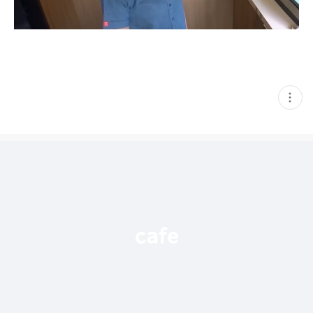
현
재
게
시
글
추
가
기
능
열
기