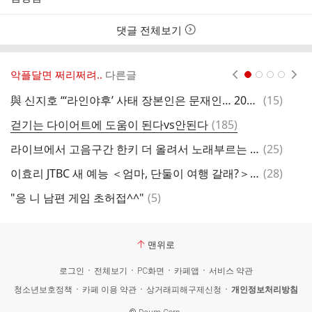
자
시
간
댓글 전체보기
악플달면 쩌리쩌려..
다른글
현재페이지 1
2
3
4
댓
與 신지호 “‘라인야후’ 사태 장본인은 문재인… 2019년에 손정의 만나지 않았나”
(
15
)
이
글
댓
걷기는 다이어트에 도움이 된다vs안된다
(
185
)
글
댓
라이브에서 고음구간 한키 더 올려서 노래부르는 베이비몬스터 아현
(
25
)
직
글
댓
이효리 JTBC 새 예능 ＜엄마, 단둘이 여행 갈래?＞ 공식 포스터
(
28
)
글
댓
"응 니 남편 게임 초허접^^"
(
5
)
변
글
맨위로
로그인
전체보기
PC화면
카페앱
서비스 약관
청소년보호정책
카페 이용 약관
상거래피해구제신청
개인정보처리방침