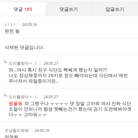
댓
댓글
185
댓글쓰기
답글쓰기
글
댓
작
작
zㅣzㅣ
24.05.16
글
성
성
완전 됨
리
자
시
스
간
트
삭제된 댓글입니다.
작
작
도리를찾아ㅅ ㅓ
24.05.27
성
성
와...여샤 혹시 친구 식단도 빡쎄게 했는지 알까??
자
시
나도 정상체중까지 20키로 정도 빼야되는데 식단에서 매번
간
무너져서 좌절중이거든..
작
작
도리를찾아ㅅ ㅓ
24.05.27
성
성
범물동
와 그랬구나 ㅜㅜㅜㅜ 댓 정말 고마워 여샤 진짜 식단
자
시
조절이 안되니까 평생 못빼는건가 했는데 걷기 도전해봐야겟
간
다ㅜㅜ 고마워ㅜㅜ
작
작
오샹들리제에
24.05.16
성
성
엄청됨