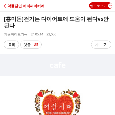
C
악플달면 쩌리쩌려버려
앱으로보기
A
[흥미돋]
걷기는 다이어트에 도움이 된다vs안
F
된다
작
작
조
파란파레트가득
24.05.14
22,056
E
성
성
회
자
시
수
글
가
글
목록
댓글
185
가
간
자
자
크
크
기
기
크
작
게
게