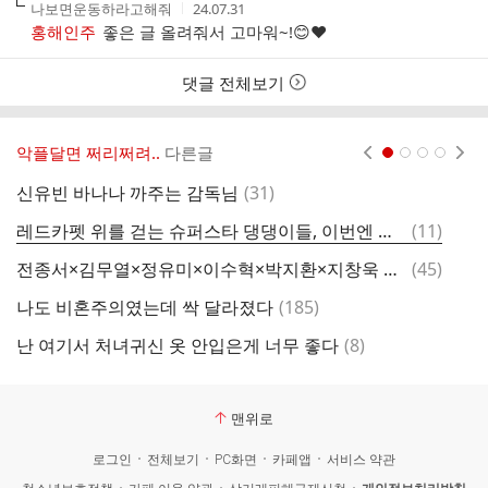
작
작
나보면운동하라고해줘
24.07.31
여
성
성
홍해인주
좋은 글 올려줘서 고마워~!😊❤️
부
자
시
간
댓글 전체보기
악플달면 쩌리쩌려..
다른글
현재페이지 1
2
3
4
댓
신유빈 바나나 까주는 감독님
(
31
)
글
댓
레드카펫 위를 걷는 슈퍼스타 댕댕이들, 이번엔 부산에서 팬미팅!
(
11
)
희
글
댓
전종서×김무열×정유미×이수혁×박지환×지창욱 출연 ＜우씨왕후＞ 티저
(
45
)
후
글
댓
나도 비혼주의였는데 싹 달라졌다
(
185
)
1
글
댓
난 여기서 처녀귀신 옷 안입은게 너무 좋다
(
8
)
글
맨위로
로그인
전체보기
PC화면
카페앱
서비스 약관