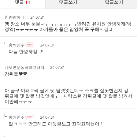
댓글
11
댓글쓰기
답글쓰기
글
댓
작
작
청량팜하니
24.07.31
글
성
성
엥 장소 너무 눈물나ㅠㅠㅠㅠㅠㅠㅠ반려견 유치원 안녕하개(냉
리
자
시
정역)ㅠㅠㅠㅠㅠ 아가들아 좋은 입양처 꼭 구해지길..!
스
간
트
작
작
작
홍해인주
24.07.31
작
성
성
성
성
다들 안녕하길…!!
자
자
시
자
본
간
인
작
작
나보면운동하라고해줘
24.07.31
여
성
성
강쥐들❤️🧡
부
자
시
간
아 글구 아래 2찍 글에 댓 남겻엇는데ㅜ 스크롤 잘못한건지 강
쥐글에 댓 잘못 남겻엇네ㅜㅜ사랑스런 강쥐글에 댓 잘못 남겨서
미안해ㅠㅠㅠ
작
작
작
홍해인주
24.07.31
작
성
성
성
성
앜ㅋㅋㅋ 안그래도 아랫글보고 끄덕끄덕했어!!
자
자
시
자
본
간
인