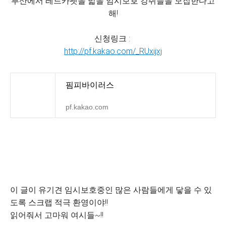
부산에서 레드카펫을 밟을 임시보호 강쥐들을 모집한다고
해!
신청링크 :
http://pf.kakao.com/_RUxijxj
핌피바이러스
pf.kakao.com
이 글이 유기견 임시보호중인 많은 사람들에게 닿을 수 있
도록 스크랩 적극 환영이야!!
읽어줘서 고마워 여시들~!!