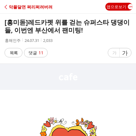
C
악플달면 쩌리쩌려버려
앱으로보기
A
[흥미돋]
레드카펫 위를 걷는 슈퍼스타 댕댕이
F
들, 이번엔 부산에서 팬미팅!
작
작
조
홍해인주
24.07.31
2,033
E
성
성
회
자
시
수
글
가
글
목록
댓글
11
가
간
자
자
크
크
기
기
크
작
게
게