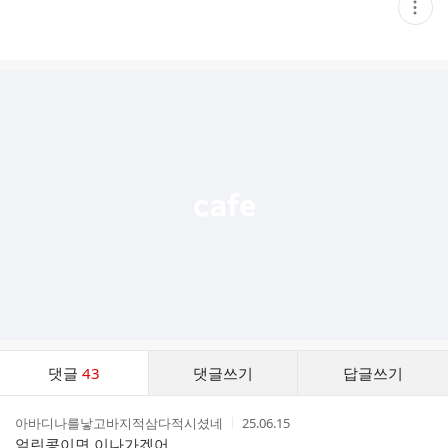
현
재
게
시
글
추
가
기
능
열
기
댓
댓글
43
댓글쓰기
답글쓰기
글
댓
작
작
아바디나를낳고바지적삼다적시셨네
25.06.15
글
성
성
얼린콩이면 이나가겠어
리