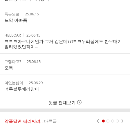
자
시
스
간
트
작
작
득근으로
25.06.15
성
성
느악 아빠줌
자
시
간
작
작
HELLOAR
25.06.15
성
성
ㅋㅋㅋ아로니에인가 그거 같은데??!ㅋㅋ우리집에도 한무대기
자
시
얼려있었던적이...
간
작
작
그랳다고?
25.06.15
성
성
오독…
자
시
간
작
작
더없는삶아
25.06.29
성
성
너무블루배리잔아
자
시
간
댓글 전체보기
악플달면 쩌리쩌려..
다른글
현재페이지 1
2
3
4