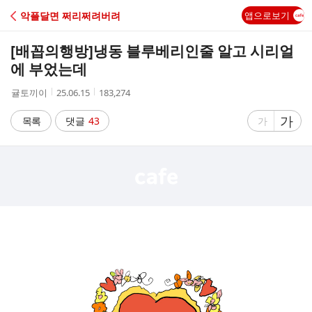
C
악플달면 쩌리쩌려버려
앱으로보기
A
[배꼽의행방]
냉동 블루베리인줄 알고 시리얼
F
에 부었는데
작
작
조
귤토끼이
25.06.15
183,274
E
성
성
회
자
시
수
글
가
글
목록
댓글
43
가
간
자
자
크
크
기
기
크
작
게
게