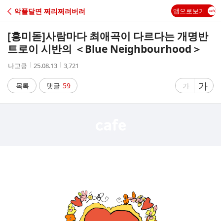
C
악플달면 쩌리쩌려버려
앱으로보기
A
[흥미돋]
사람마다 최애곡이 다르다는 개명반
F
트로이 시반의 ＜Blue Neighbourhood＞
작
작
조
나고킁
25.08.13
3,721
E
성
성
회
자
시
수
글
가
글
목록
댓글
59
가
간
자
자
크
크
기
기
크
작
게
게