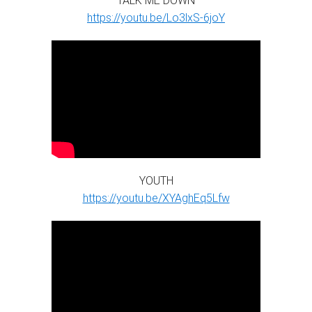
TALK ME DOWN
https://youtu.be/Lo3lxS-6joY
YOUTH
https://youtu.be/XYAghEq5Lfw