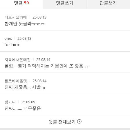
댓글
59
댓글쓰기
답글쓰기
글
댓
작
작
티모시살라메
25.08.13
글
성
성
한개만 못골라ㅠㅠㅠ
리
자
시
스
간
트
작
작
one.
25.08.13
성
성
for him
자
시
간
작
작
지옥에서온메갈
25.08.14
성
성
폴힘… 뭔가 먹먹해지는 기분인데 또 좋음 ㅠ
자
시
간
작
작
플룻바이올렛
25.08.14
성
성
진짜 개좋음... 시발 ㅠ
자
시
간
작
작
뱅기니
25.09.09
성
성
진짜........ 너무좋음
자
시
간
댓글 전체보기