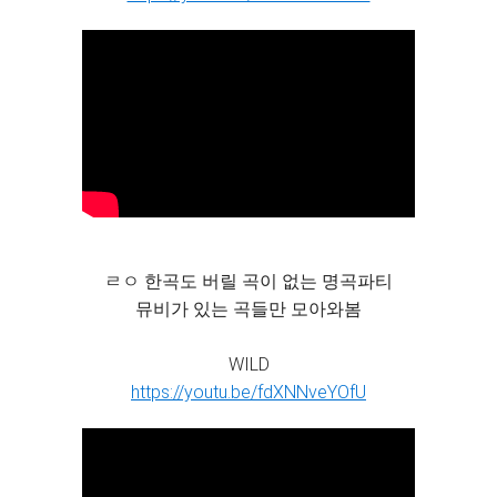
ㄹㅇ 한곡도 버릴 곡이 없는 명곡파티
뮤비가 있는 곡들만 모아와봄
WILD
https://youtu.be/fdXNNveYOfU