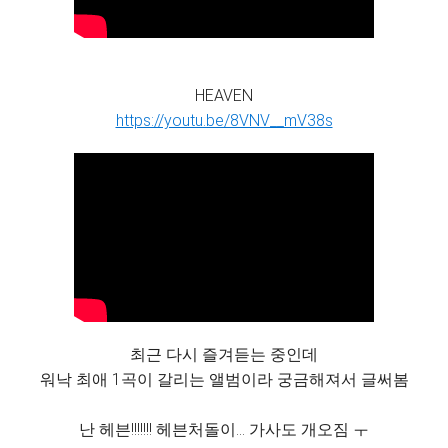
HEAVEN
https://youtu.be/8VNV__mV38s
최근 다시 즐겨듣는 중인데
워낙 최애 1곡이 갈리는 앨범이라 궁금해져서 글써봄
난 헤븐!!!!!!! 헤븐처돌이... 가사도 개오짐 ㅜ