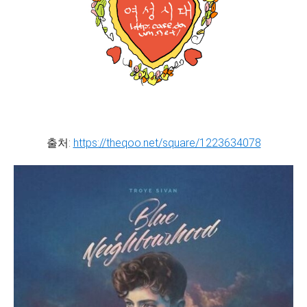
출처:
https://theqoo.net/square/1223634078