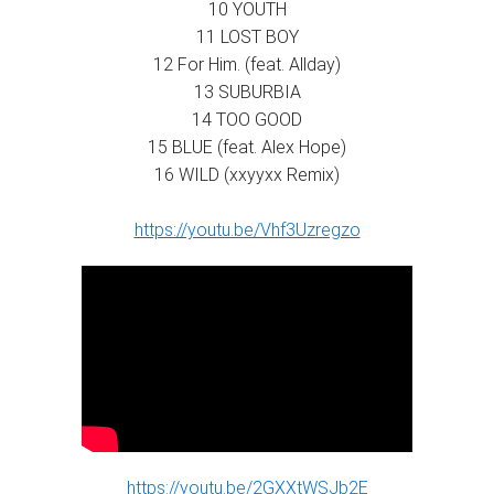
10 YOUTH
11 LOST BOY
12 For Him. (feat. Allday)
13 SUBURBIA
14 TOO GOOD
15 BLUE (feat. Alex Hope)
16 WILD (xxyyxx Remix)
https://youtu.be/Vhf3Uzregzo
https://youtu.be/2GXXtWSJb2E