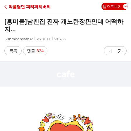
C
악플달면 쩌리쩌려버려
앱으로보기
A
[흥미돋]
남친집 진짜 개노란장판인데 어떡하
F
지...
작
작
조
Sunmoonstar02
26.01.11
91,785
E
성
성
회
자
시
수
글
가
글
목록
댓글
824
가
간
자
자
크
크
기
기
크
작
게
게