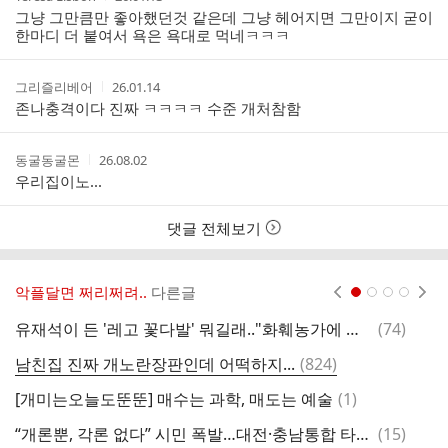
성
성
그냥 그만큼만 좋아했던것 같은데 그냥 헤어지면 그만이지 굳이
자
시
한마디 더 붙여서 욕은 욕대로 먹네ㅋㅋㅋ
간
작
작
그리즐리베어
26.01.14
성
성
존나충격이다 진짜 ㅋㅋㅋㅋ 수준 개처참함
자
시
간
작
작
동굴동굴몬
26.08.02
성
성
우리집이노...
자
시
간
댓글 전체보기
악플달면 쩌리쩌려..
다른글
현재페이지 1
2
3
4
댓
유재석이 든 '레고 꽃다발' 뭐길래.."화훼농가에 상처줘" 단체 반발
(
74
)
[
글
댓
남친집 진짜 개노란장판인데 어떡하지...
(
824
)
글
댓
[개미는오늘도뚠뚠] 매수는 과학, 매도는 예술
(
1
)
박
글
댓
“개론뿐, 각론 없다” 시민 폭발…대전·충남통합 타운홀미팅 ‘깜깜이 토론‘ 논란
(
15
)
김