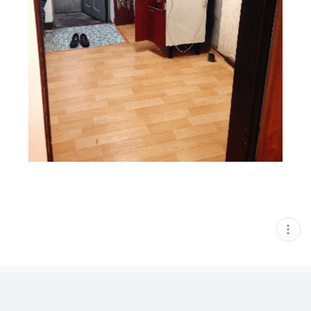
현
재
게
시
글
추
가
기