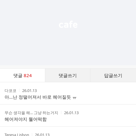
능
열
기
댓
댓글
824
댓글쓰기
답글쓰기
글
댓
작
작
다코코
26.01.13
글
성
성
아...난 정떨어져서 바로 헤어질듯 ㅠ
리
자
시
스
간
트
작
작
무슨 생각을 해... 그냥 하는거지
26.01.13
성
성
헤어져야지 뭘어떡함
자
시
간
작
작
Teresa Lisbon
26.01.13