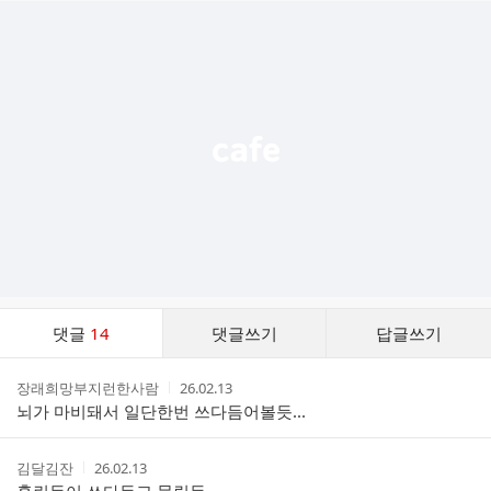
추
가
기
능
열
기
댓
댓글
14
댓글쓰기
답글쓰기
글
댓
작
작
장래희망부지런한사람
26.02.13
글
성
성
뇌가 마비돼서 일단한번 쓰다듬어볼듯...
리
자
시
스
간
트
작
작
김달김잔
26.02.13
성
성