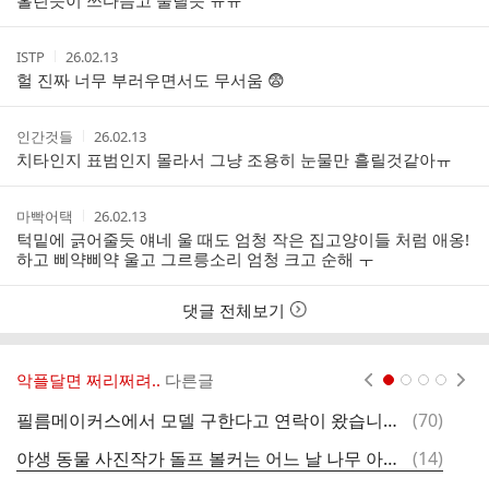
홀린듯이 쓰다듬고 물릴듯 ㅠㅠ
자
시
간
작
작
ISTP
26.02.13
성
성
헐 진짜 너무 부러우면서도 무서움 😨
자
시
간
작
작
인간것들
26.02.13
성
성
치타인지 표범인지 몰라서 그냥 조용히 눈물만 흘릴것같아ㅠ
자
시
간
작
작
마빡어택
26.02.13
성
성
턱밑에 긁어줄듯 얘네 울 때도 엄청 작은 집고양이들 처럼 애옹!
자
시
하고 삐약삐약 울고 그르릉소리 엄청 크고 순해 ㅜ
간
댓글 전체보기
악플달면 쩌리쩌려..
다른글
현재페이지 1
2
3
4
댓
필름메이커스에서 모델 구한다고 연락이 왔습니다. 노출이 있을 수 있다는 정도의 촬영 제의가 와서 꺼림직해 대화해 봤더니
(
70
)
글
댓
야생 동물 사진작가 돌프 볼커는 어느 날 나무 아래에서 낮잠을 자다가 깨어보니
(
14
)
현
글