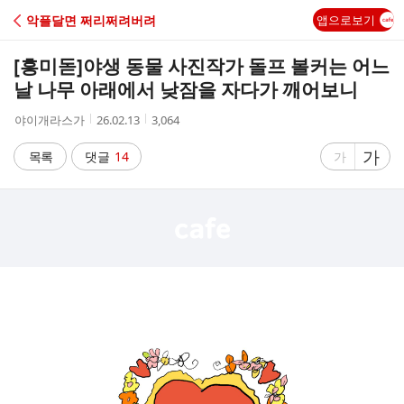
C
악플달면 쩌리쩌려버려
앱으로보기
A
[흥미돋]
야생 동물 사진작가 돌프 볼커는 어느
F
날 나무 아래에서 낮잠을 자다가 깨어보니
작
작
조
야이개라스가
26.02.13
3,064
E
성
성
회
자
시
수
글
가
글
목록
댓글
14
가
간
자
자
크
크
기
기
크
작
게
게