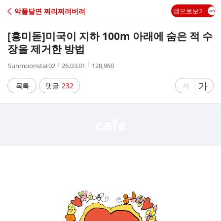
C
악플달면 쩌리쩌려버려
앱으로보기
A
[흥미돋]
미국이 지하 100m 아래에 숨은 적 수
F
장을 제거한 방법
작
작
조
Sunmoonstar02
26.03.01
128,960
E
성
성
회
자
시
수
글
가
글
목록
댓글
232
가
간
자
자
크
크
기
기
크
작
게
게