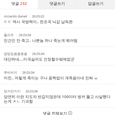
댓
댓글
232
댓글쓰기
답글쓰기
글
댓
작
작
ricciardo daniel
26.03.02
글
성
성
ㄷㄷ 역시 국방력이.. 천조국 닉값 납득완
리
자
시
스
간
트
작
작
둘리두
26.03.04
성
성
민간인 안 죽고.. 나쁜놈 하나 죽는게 뭐어떰
자
시
간
작
작
얌밈밈욤묨융윰
26.03.04
성
성
대단하네....미국싫어도 인정할수밬에없군
자
시
간
작
작
루비비키
26.03.04
성
성
미친.. 저렇게 죽이는 구나 꼼짝없이 개죽음이네 진짜 ㅠ
자
시
간
작
작
밍키민키키
26.03.06
성
성
당연히 이란 지도자 반갑지않은데 100미터 벙커 뚫고 사살했다
자
시
는게 ㅈㄴ 기괴함
간
댓글 전체보기