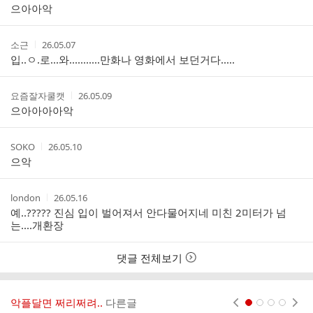
성
성
으아아악
리
자
시
스
간
트
작
작
소근
26.05.07
성
성
입..ㅇ.로...와...........만화나 영화에서 보던거다.....
자
시
간
작
작
요즘잘자쿨캣
26.05.09
성
성
으아아아아악
자
시
간
작
작
SOKO
26.05.10
성
성
으악
자
시
간
작
작
london
26.05.16
성
성
예..????? 진심 입이 벌어져서 안다물어지네 미친 2미터가 넘
자
시
는....개환장
간
댓글 전체보기
악플달면 쩌리쩌려..
다른글
현재페이지 1
2
3
4