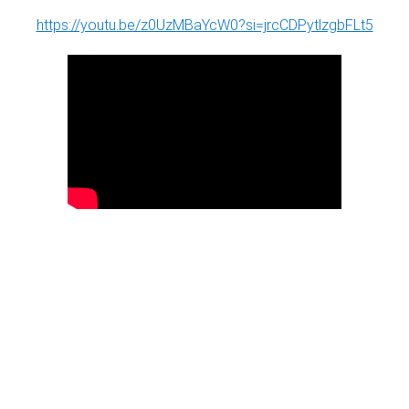
https://youtu.be/z0UzMBaYcW0?si=jrcCDPytlzgbFLt5