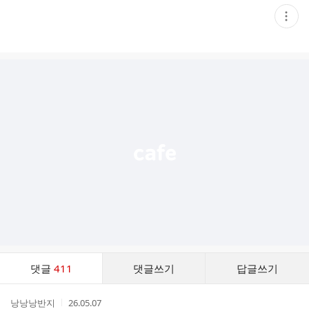
현
재
게
시
글
추
가
기
능
열
기
댓
댓글
411
댓글쓰기
답글쓰기
글
댓
작
작
낭낭낭반지
26.05.07
글