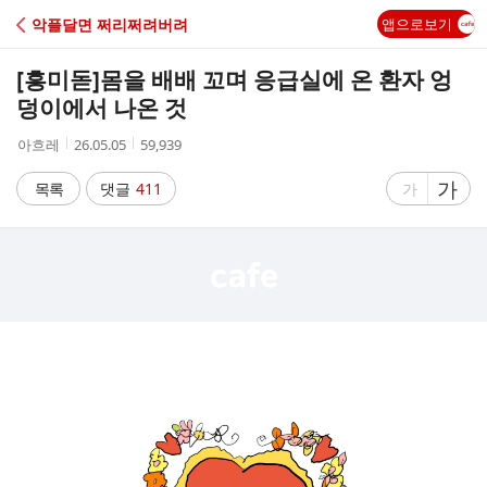
C
악플달면 쩌리쩌려버려
앱으로보기
A
[흥미돋]
몸을 배배 꼬며 응급실에 온 환자 엉
F
덩이에서 나온 것
작
작
조
아흐레
26.05.05
59,939
E
성
성
회
자
시
수
글
가
글
목록
댓글
411
가
간
자
자
크
크
기
기
크
작
게
게