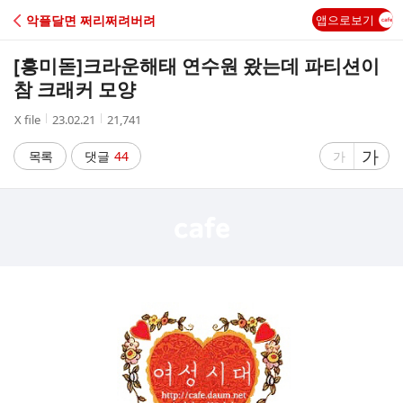
C
악플달면 쩌리쩌려버려
앱으로보기
A
[흥미돋]
크라운해태 연수원 왔는데 파티션이
F
참 크래커 모양
작
작
조
X file
23.02.21
21,741
E
성
성
회
자
시
수
글
가
글
목록
댓글
44
가
간
자
자
크
크
기
기
크
작
게
게