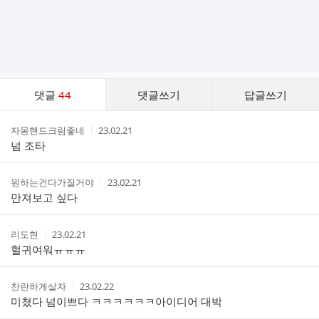
댓
댓글
44
댓글쓰기
답글쓰기
글
댓
작
작
자몽핸드크림좋네
23.02.21
글
성
성
넘 조타
리
자
시
스
간
트
작
작
원하는건다가질거야
23.02.21
성
성
만져보고 싶다
자
시
간
작
작
리도현
23.02.21
성
성
헐귀여워ㅠㅠㅠ
자
시
간
작
작
찬란하게살자
23.02.22
성
성
미쳤다 넘이쁘다 ㅋㅋㅋㅋㅋㅋ아이디어 대박
자
시