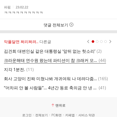
간
작
작
파핌
23.02.22
성
성
ㅋㅋㅋㅋㅋㅋㅋㅋㅋㅋ
자
시
간
댓글 전체보기
악플달면 쩌리쩌려..
다른글
현재페이지 1
2
3
4
댓
김건희 대변인실 같은 대통령실 ‘앞뒤 없는 헛소리’
(
2
)
글
댓
크라운해태 연수원 왔는데 파티션이 참 크래커 모양
(
44
)
드
글
댓
지각 1분전.
(
11
)
은
글
댓
회사 고양이 진짜 미쳤나봐 개귀여워 나 데려다줌...
(
165
)
영
글
댓
“어차피 안 볼 사람들”… 4년간 동료 축의금 안 낸 직장인 사연 ‘공감’
(
41
)
서
글
맨위로
로그인
전체보기
PC화면
카페앱
서비스 약관