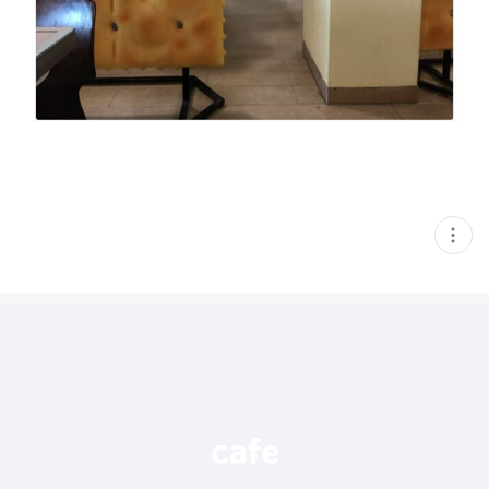
현
재
게
시
글
추
가
기
능
열
기