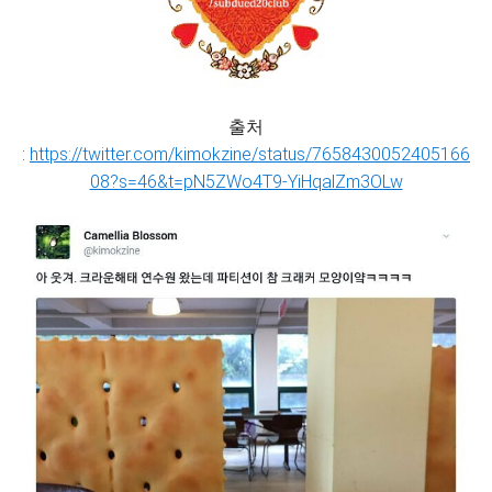
출처
:
https://twitter.com/kimokzine/status/7658430052405166
08?s=46&t=pN5ZWo4T9-YiHqalZm3OLw