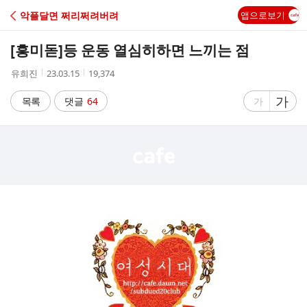
C
악플달면 쩌리쩌려버려
앱으로보기
A
[흥미돋]
등 운동 열심히하면 느끼는 점
F
작
작
조
유희진
23.03.15
19,374
성
성
회
E
자
시
수
글
가
글
목록
댓글
64
가
간
자
자
크
크
기
기
크
작
게
게