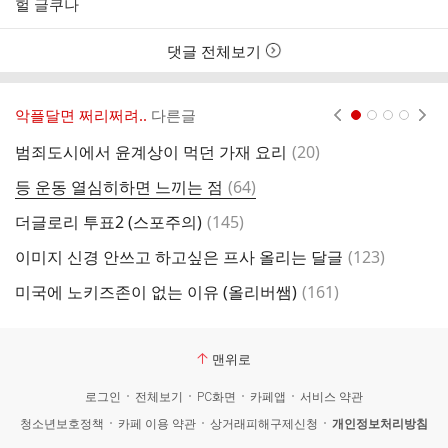
헐 글쿠나
자
시
간
댓글 전체보기
악플달면 쩌리쩌려..
다른글
현재페이지 1
2
3
4
댓
범죄도시에서 윤계상이 먹던 가재 요리
(
20
)
전
글
댓
등 운동 열심히하면 느끼는 점
(
64
)
글
댓
더글로리 투표2 (스포주의)
(
145
)
글
댓
이미지 신경 안쓰고 하고싶은 프사 올리는 달글
(
123
)
스
글
댓
미국에 노키즈존이 없는 이유 (올리버쌤)
(
161
)
글
맨위로
로그인
전체보기
PC화면
카페앱
서비스 약관
청소년보호정책
카페 이용 약관
상거래피해구제신청
개인정보처리방침