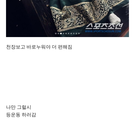
천장보고 바로누워야 더 편해짐
나만 그럴시
등운동 하러감