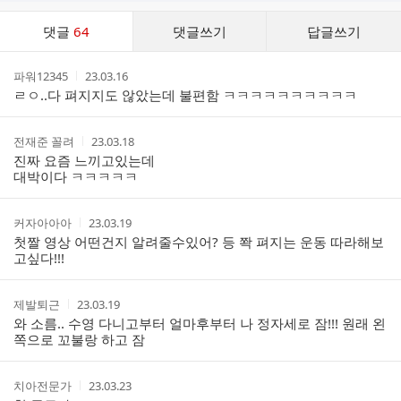
댓
댓글
64
댓글쓰기
답글쓰기
글
댓
작
작
파워12345
23.03.16
글
성
성
ㄹㅇ..다 펴지지도 않았는데 불편함 ㅋㅋㅋㅋㅋㅋㅋㅋㅋㅋ
리
자
시
스
간
트
작
작
전재준 꼴려
23.03.18
성
성
진짜 요즘 느끼고있는데
자
시
대박이다 ㅋㅋㅋㅋㅋ
간
작
작
커자아아아
23.03.19
성
성
첫짤 영상 어떤건지 알려줄수있어? 등 쫙 펴지는 운동 따라해보
자
시
고싶다!!!
간
작
작
제발퇴근
23.03.19
성
성
와 소름.. 수영 다니고부터 얼마후부터 나 정자세로 잠!!! 원래 왼
자
시
쪽으로 꼬불랑 하고 잠
간
작
작
치아전문가
23.03.23
성
성