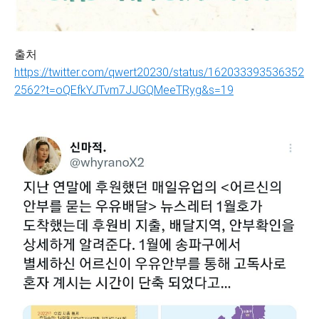
출처
https://twitter.com/qwert20230/status/162033393536352
2562?t=oQEfkYJTvm7JJGQMeeTRyg&s=19