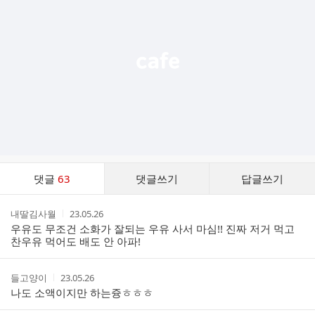
능
열
기
댓
댓글
63
댓글쓰기
답글쓰기
글
댓
작
작
내딸김사월
23.05.26
글
성
성
우유도 무조건 소화가 잘되는 우유 사서 마심!! 진짜 저거 먹고
리
자
시
찬우유 먹어도 배도 안 아파!
스
간
트
작
작
들고양이
23.05.26
성
성
나도 소액이지만 하는즁ㅎㅎㅎ
자
시
간