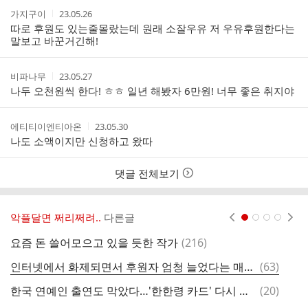
작
작
가지구이
23.05.26
성
성
따로 후원도 있는줄몰랐는데 원래 소잘우유 저 우유후원한다는
자
시
말보고 바꾼거긴해!
간
작
작
비파나무
23.05.27
성
성
나두 오천원씩 한다! ㅎㅎ 일년 해봤자 6만원! 너무 좋은 취지야
자
시
간
작
작
에티티이엔티아온
23.05.30
성
성
나도 소액이지만 신청하고 왔따
자
시
간
댓글 전체보기
악플달면 쩌리쩌려..
다른글
현재페이지 1
2
3
4
댓
요즘 돈 쓸어모으고 있을 듯한 작가
(
216
)
글
댓
인터넷에서 화제되면서 후원자 엄청 늘었다는 매일유업 우유안부
(
63
)
글
댓
한국 연예인 출연도 막았다…'한한령 카드' 다시 꺼내는 중국
(
20
)
글