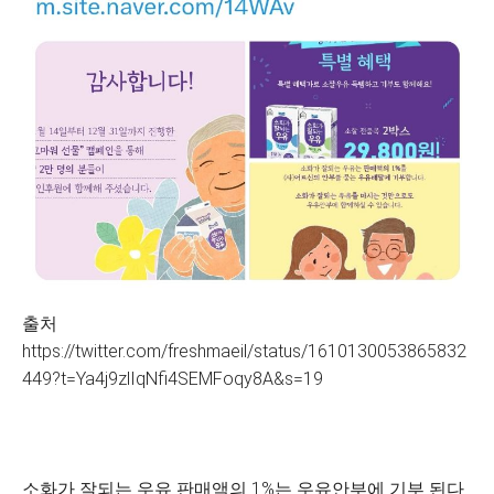
출처
https://twitter.com/freshmaeil/status/1610130053865832
449?t=Ya4j9zlIqNfi4SEMFoqy8A&s=19
소화가 잘되는 우유 판매액의 1%는 우유안부에 기부 된다