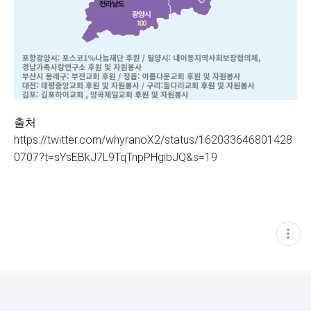
출처
https://twitter.com/whyranoX2/status/162033646801428
0707?t=sYsEBkJ7L9TqTnpPHgibJQ&s=19
현
재
게
시
글
추
가
기