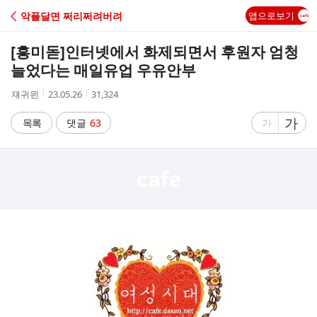
C
악플달면 쩌리쩌려버려
앱으로보기
A
[흥미돋]
인터넷에서 화제되면서 후원자 엄청
F
늘었다는 매일유업 우유안부
작
작
조
쟤귀뮌
23.05.26
31,324
E
성
성
회
자
시
수
글
가
글
목록
댓글
63
가
간
자
자
크
크
기
기
크
작
게
게