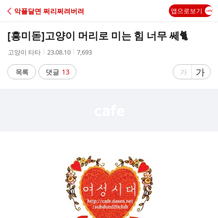
C
악플달면 쩌리쩌려버려
앱으로보기
A
[흥미돋]
고양이 머리로 미는 힘 너무 쎄🐈
F
작
작
조
고양이 타타
23.08.10
7,693
성
성
회
E
자
시
수
글
가
글
목록
댓글
13
가
간
자
자
크
크
기
기
크
작
게
게