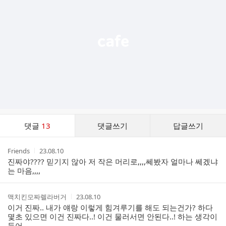
능
열
기
댓
댓글
13
댓글쓰기
답글쓰기
글
댓
작
작
Friends
23.08.10
글
성
성
진짜야???? 믿기지 않아 저 작은 머리로,,,,쎄봤자 얼마나 쎄겠냐
리
자
시
는 마음,,,,
스
간
트
작
작
맥치킨모짜렐라버거
23.08.10
성
성
이거 진짜.. 내가 얘랑 이렇게 힘겨루기를 해도 되는건가? 하다
자
시
몇초 있으면 이건 진짜다..! 이건 물러서면 안된다..! 하는 생각이
간
들어