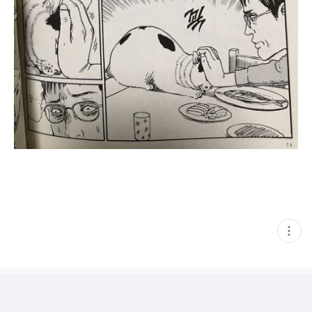
현
재
게
시
글
추
가
기