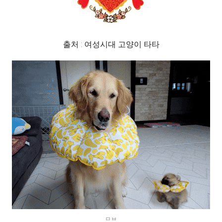
출처 : 여성시대 고양이 타타
ㅁㅂ