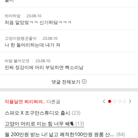
작
작
하마하맘
23.08.10
성
성
처음 알았엌ㅋㅋ 신기하닼ㅋㅋㅋ
자
시
간
작
작
고양이랑펭귄좋아
23.08.10
성
성
나 한 돌머리하는데 내가 져
자
시
간
작
작
바람 불어오면
23.08.10
성
성
진짜 정강이에 머리 부딪히면 뻑소리남
자
시
간
댓글 전체보기
악플달면 쩌리쩌려..
다른글
현재페이지 1
2
3
4
댓
스파오 X 조구만스튜디오 출시
(
23
)
글
댓
고양이 머리로 미는 힘 너무 쎄🐈
(
13
)
술
글
댓
월 200만원 받는 나! 넓고 쾌적한100만원 원룸 산다 vs 월 25만원 비좁고 답답한 원룸 산다
(
84
)
키