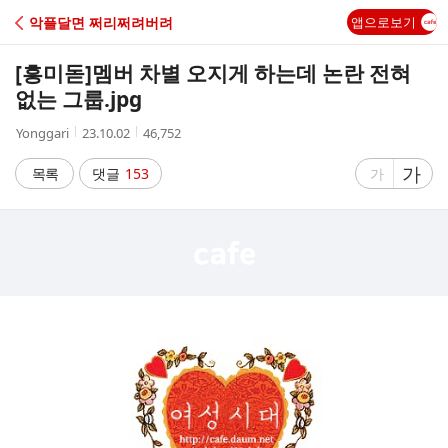
C
악플달면 쩌리쩌려버려
앱으로보기
A
[흥미돋]
멤버 차별 오지게 하는데 논란 전혀
F
없는 그룹.jpg
작
작
조
Yonggari
23.10.02
46,752
E
성
성
회
자
시
수
글
가
글
목록
댓글
153
가
간
자
자
크
크
기
기
크
작
게
게