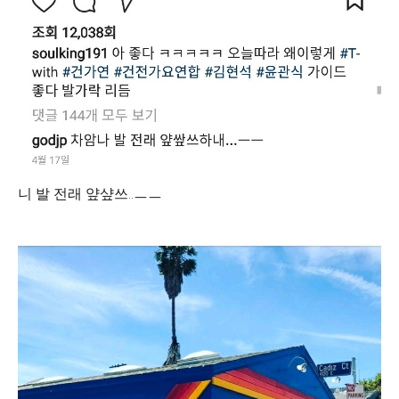
니 발 전래 얖샾쓰..ㅡㅡ