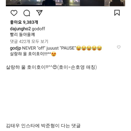
살랑햐 울 호이호이!!!^^😍(호이=손호영 애칭)
김태우 인스타에 박준형이 다는 댓글