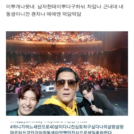
이뿌개나왓내...남자한태이뿌다구하뉘..차암나..근내대 내
동생이니깐 괜차나 매애앤 덕담덕담