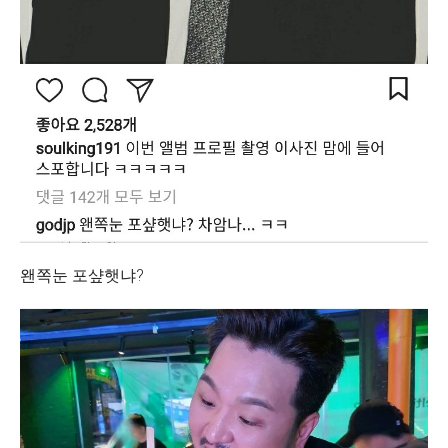
왠쪽눈 포샾햇냐?