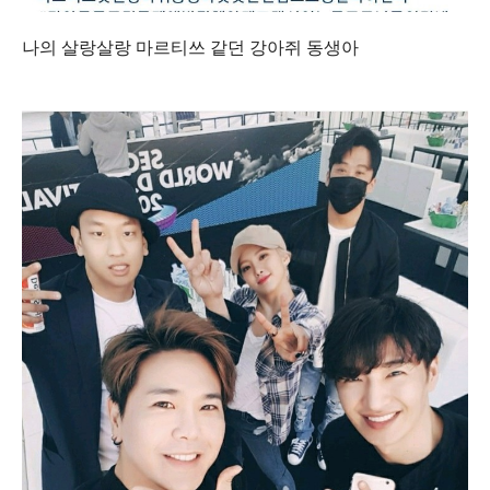
나의 살랑살랑 마르티쓰 같던 강아쥐 동생아