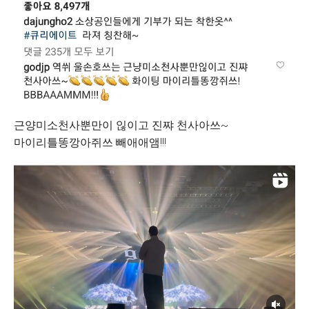
근양미소천사뿐만이 읺이고 진쨔 천사아쓰~
마이리틀똥깡아쥐쓰 빼애애앰!!!