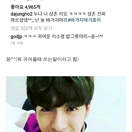
꽁!^^(뭐 귀여울때 쓰는말이라고 함)