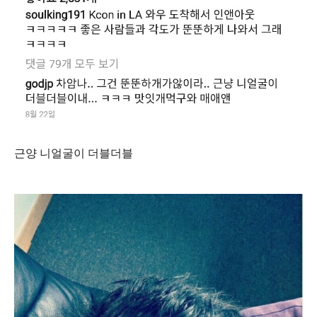
근양 니얼굴이 더블더블