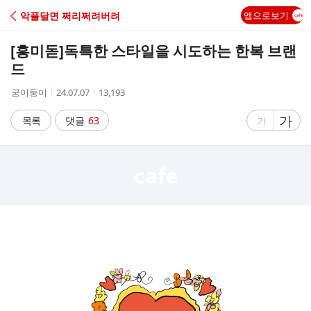
C
악플달면 쩌리쩌려버려
앱으로보기
A
[흥미돋]
독특한 스타일을 시도하는 한복 브랜
F
드
작
작
조
궁이둥이
24.07.07
13,193
E
성
성
회
자
시
수
글
가
글
목록
댓글
63
가
간
자
자
크
크
기
기
크
작
게
게