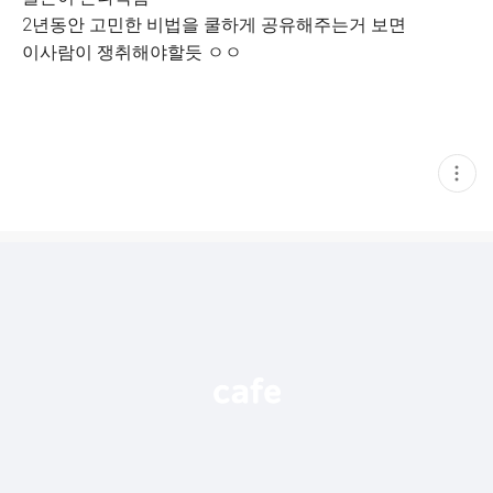
2년동안 고민한 비법을 쿨하게 공유해주는거 보면
이사람이 쟁취해야할듯 ㅇㅇ
현
재
게
시
글
추
가
기
능
열
기