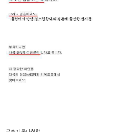
글쓴이 존나착함