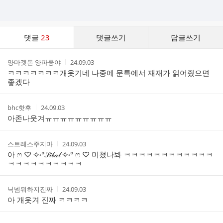
댓
댓글
23
댓글쓰기
답글쓰기
글
댓
작
작
양마겟돈 양파쿵야
24.09.03
글
성
성
ㅋㅋㅋㅋㅋㅋㅋ개웃기네 나중에 문특에서 재재가 읽어줬으면
리
자
시
좋겠다
스
간
트
작
작
bhc핫후
24.09.03
성
성
아존나웃겨ㅠㅠㅠㅠㅠㅠㅠㅠㅠ
자
시
간
작
작
스트레스주지마
24.09.03
성
성
아 ෆ ♡ ✧˖°𝒮𝒾𝒷𝒶𝓁 ✧˖° ෆ ♡ 미쳤나봐 ㅋㅋㅋㅋㅋㅋㅋㅋㅋㅋㅋㅋ
자
시
ㅋㅋㅋㅋㅋㅋㅋㅋㅋㅋ
간
작
작
닉넴뭐하지진짜
24.09.03
성
성
아 개웃겨 진짜 ㅋㅋㅋㅋ
자
시
간