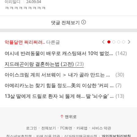
작
작
이리일디
24.09.04
성
성
ㅋㅋㅋㅋㅋㅋㅋㅋㅋ
자
시
간
댓글 전체보기
악플달면 쩌리쩌려..
다른글
현재페이지 1
2
3
4
댓
여시네 반려동물이 배우로 캐스팅돼서 10억 벌었는데 그 돈 다 자기가 쓴다고 하면 어떻게 할건지 달글
(
142
)
글
댓
지드래곤이랑 결혼하는법 (고전)
(
23
)
글
댓
아이스크림 계의 서브웨이 ＞ 내가 골라 만드는 존맛 아이스크림
(
30
)
글
댓
아메리카노는 찾기 힘들 정도…美의 이상한 ‘커피 전쟁’
(
7
)
글
댓
13살 딸에게 드릴로 환자 뇌 뚫게 해... 딸 ‘뇌수술’ 참여시킨 신경과 의사
(
13
)
K
글
맨위로
로그인
전체보기
PC화면
카페앱
서비스 약관
청소년보호정책
카페 이용 약관
상거래피해구제신청
개인정보처리방침