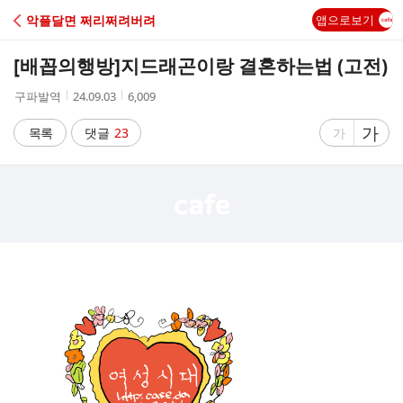
C
악플달면 쩌리쩌려버려
앱으로보기
A
[배꼽의행방]
지드래곤이랑 결혼하는법 (고전)
F
작
작
조
구파발역
24.09.03
6,009
성
성
회
E
자
시
수
글
가
글
목록
댓글
23
가
간
자
자
크
크
기
기
크
작
게
게