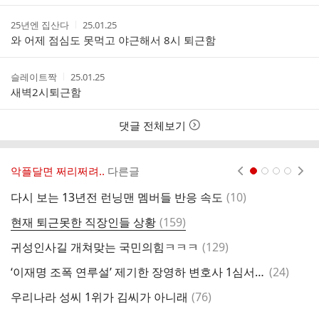
간
작
작
25년엔 집산다
25.01.25
성
성
와 어제 점심도 못먹고 야근해서 8시 퇴근함
자
시
간
작
작
슬레이트짝
25.01.25
성
성
새벽2시퇴근함
자
시
간
댓글 전체보기
악플달면 쩌리쩌려..
다른글
현재페이지 1
2
3
4
댓
다시 보는 13년전 런닝맨 멤버들 반응 속도
(
10
)
미
글
댓
현재 퇴근못한 직장인들 상황
(
159
)
＜
글
댓
귀성인사길 개쳐맞는 국민의힘ㅋㅋㅋ
(
129
)
인
글
댓
‘이재명 조폭 연루설’ 제기한 장영하 변호사 1심서 무죄
(
24
)
도
글
댓
우리나라 성씨 1위가 김씨가 아니래
(
76
)
파
글