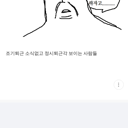
조기퇴근 소식없고 정시퇴근각 보이는 사람들
현
재
게
시
글
추
가
기
능
열
기