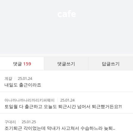
댓
댓글
159
댓글쓰기
답글쓰기
글
댓
작
작
계걀
25.01.24
글
성
성
내일도 출근이라죠
리
자
시
스
간
트
작
작
아나까나까나리까리키퍼웨이
25.01.24
성
성
토일월 다 출근하고 오늘도 퇴근시간 넘어서 퇴근했거든요?!
자
시
간
작
작
구대리
25.01.25
성
성
조기퇴근 각이었는데 막내가 사고쳐서 수습하느라 늦퇴..
자
시