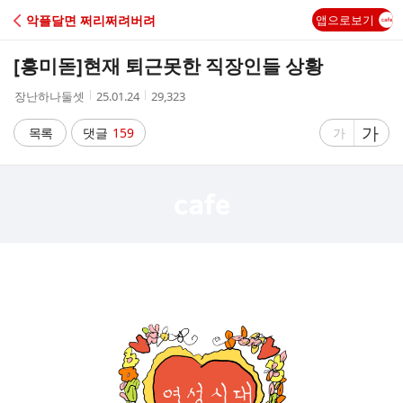
C
악플달면 쩌리쩌려버려
앱으로보기
A
[흥미돋]
현재 퇴근못한 직장인들 상황
F
작
작
조
장난하나둘셋
25.01.24
29,323
성
성
회
E
자
시
수
글
가
글
목록
댓글
159
가
간
자
자
크
크
기
기
크
작
게
게