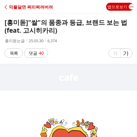
C
악플달면 쩌리쩌려버려
앱으로보기
A
[흥미돋]
"쌀"의 품종과 등급, 브랜드 보는 법
F
(feat. 고시히카리)
작
작
조
흥미돋는글
25.05.30
6,374
E
성
성
회
자
시
수
글
가
글
목록
댓글
40
가
간
자
자
크
크
기
기
크
작
게
게