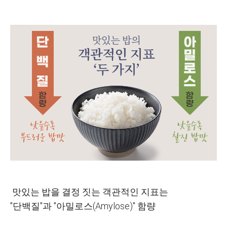
맛있는 밥을 결정 짓는 객관적인 지표는
"단백질"과 "아밀로스(Amylose)" 함량