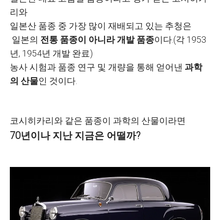
리와
일본산 품종 중 가장 많이 재배되고 있는 추청은
일본의
전통 품종이 아니라 개발 품종
이다.(각 1953
년, 1954년 개발 완료)
농사 시험과 품종 연구 및 개량을 통해 얻어낸
과학
의 산물
인 것이다.
코시히카리와 같은 품종이 과학의 산물이라면
70년이나 지난 지금은 어떨까?