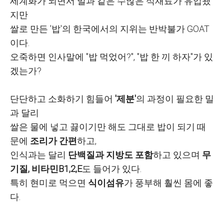
세계화가 되면서 밀과 같은 수많은 식재료가 유입됐
지만
쌀로 만든 '밥'의 한국에서의 지위는 반박불가 GOAT
이다.
오죽하면 인사말에 "
밥 먹었어?", "밥 한 끼 하자"가 있
겠는가?
단단하고 소화하기 힘들어
'제분'
의 과정이 필요한 밀
과 달리
쌀은 물에 넣고 끓이기만 해도 그대로 밥이 되기 때
문에
조리가 간편
하고,
인식과는 달리
단백질과 지방도 포함
하고 있으며
무
기질, 비타민B1,2,E
도 들어가 있다.
특히 현미로 먹으면
식이섬유
가 풍부해 훨씬 몸에 좋
다.