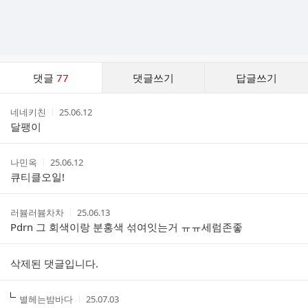
댓
댓글
77
댓글쓰기
답글쓰기
글
댓
작
작
네네키친
25.06.12
글
성
성
달팽이
리
자
시
스
간
트
작
작
나민옥
25.06.12
성
성
큐티클오일!
자
시
간
작
작
러븀러븀차차
25.06.13
성
성
Pdrn 그 회색이랑 분홍색 섞여잇는거 ㅠㅠ세럼존좋
자
시
간
삭제된 댓글입니다.
작
작
별헤는밤바다
25.07.03