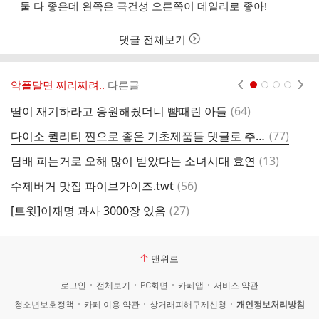
성
성
둘 다 좋은데 왼쪽은 극건성 오른쪽이 데일리로 좋아!
자
시
간
댓글 전체보기
악플달면 쩌리쩌려..
다른글
현재페이지 1
2
3
4
댓
딸이 재기하라고 응원해줬더니 뺨때린 아들
(
64
)
오
글
댓
다이소 퀄리티 찐으로 좋은 기초제품들 댓글로 추천하고 가는 글
(
77
)
글
댓
담배 피는거로 오해 많이 받았다는 소녀시대 효연
(
13
)
글
댓
수제버거 맛집 파이브가이즈.twt
(
56
)
7
글
댓
[트윗]이재명 과사 3000장 있음
(
27
)
경
글
맨위로
로그인
전체보기
PC화면
카페앱
서비스 약관
청소년보호정책
카페 이용 약관
상거래피해구제신청
개인정보처리방침