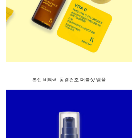
본셉 비타씨 동결건조 더블샷 앰플