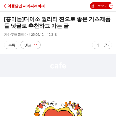
C
악플달면 쩌리쩌려버려
앱으로보기
A
[흥미돋]
다이소 퀄리티 찐으로 좋은 기초제품
F
들 댓글로 추천하고 가는 글
작
작
조
자산두배됩미다
25.06.12
12,318
E
성
성
회
자
시
수
글
가
글
목록
댓글
77
가
간
자
자
크
크
기
기
크
작
게
게