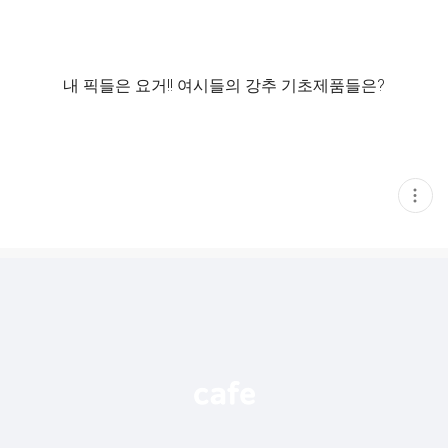
내 픽들은 요거!! 여시들의 강추 기초제품들은?
현
재
게
시
글
추
가
기
능
열
기