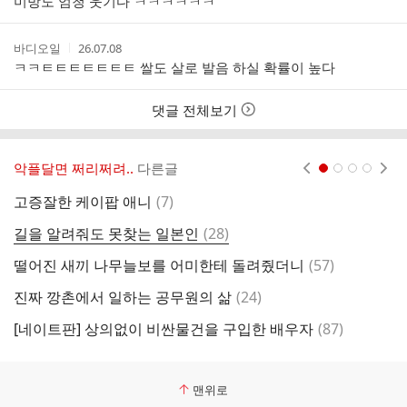
미방도 엄청 웃기다 ㅋㅋㅋㅋㅋㅋ
자
시
간
작
작
바디오일
26.07.08
성
성
ㅋㅋㅌㅌㅌㅌㅌㅌㅌ 쌀도 살로 발음 하실 확률이 높다
자
시
간
댓글 전체보기
악플달면 쩌리쩌려..
다른글
현재페이지 1
2
3
4
댓
고증잘한 케이팝 애니
(
7
)
글
댓
길을 알려줘도 못찾는 일본인
(
28
)
건
글
댓
떨어진 새끼 나무늘보를 어미한테 돌려줬더니
(
57
)
글
댓
진짜 깡촌에서 일하는 공무원의 삶
(
24
)
의
글
댓
[네이트판] 상의없이 비싼물건을 구입한 배우자
(
87
)
2
글
맨위로