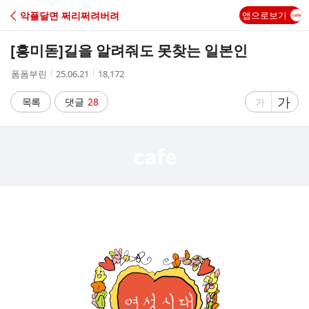
C
악플달면 쩌리쩌려버려
앱으로보기
A
[흥미돋]
길을 알려줘도 못찾는 일본인
F
작
작
조
폼폼부린
25.06.21
18,172
성
성
회
E
자
시
수
글
가
글
목록
댓글
28
가
간
자
자
크
크
기
기
크
작
게
게