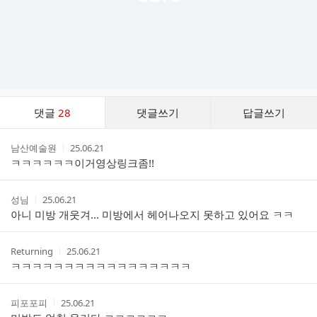
댓
댓글
28
댓글쓰기
답글쓰기
글
댓
작
작
남산예술원
25.06.21
글
성
성
ㅋㅋㅋㅋㅋㅋ이거영상링크좀!!
리
자
시
스
간
트
작
작
성님
25.06.21
성
성
아니 미방 개웃겨... 미방에서 헤어나오지 못하고 있어요 ㅋㅋ
자
시
간
작
작
Returning
25.06.21
성
성
ㅋㅋㅋㅋㅋㅋㅋㅋㅋㅋㅋㅋㅋㅋㅋㅋㅋ
자
시
간
작
작
피포포피
25.06.21
성
성