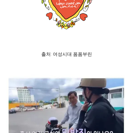
출처: 여성시대 폼폼부린