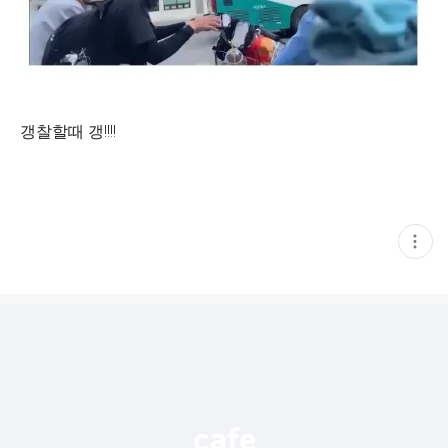
갱찰할때 갱!!!!
현
재
게
시
글
추
가
기
능
열
기