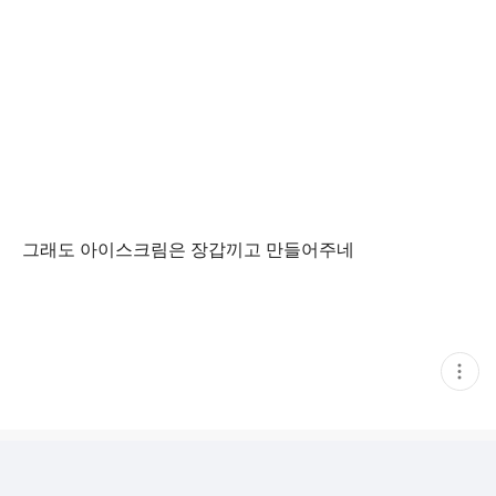
그래도 아이스크림은 장갑끼고 만들어주네
현
재
게
시
글
추
가
기