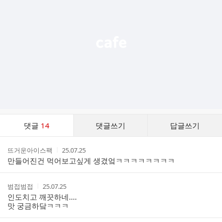
능
열
기
댓
댓글
14
댓글쓰기
답글쓰기
글
댓
작
작
뜨거운아이스팩
25.07.25
글
성
성
만들어진건 먹어보고싶게 생겼엌ㅋㅋㅋㅋㅋㅋㅋㅋ
리
자
시
스
간
트
작
작
범접범접
25.07.25
성
성
인도치고 깨끗하네....
자
시
맛 궁금하닼ㅋㅋㅋ
간