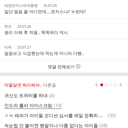
작
작
재명만이나의대통령
25.07.26
성
성
일단 얼음 물 어디껀데....겐지스냐? 누런데?
자
시
간
작
작
취조
25.07.26
성
성
원리 이해 후 적용.. 똑똑허다 역시
자
시
간
작
작
비락
25.07.27
성
성
얼음보고 식겁했는데 먹는게 아니라 다행..
자
시
간
댓글 전체보기
악플달면 쩌리쩌려..
다른글
현재페이지 1
2
3
4
댓
귀신도 트위터를 하네
(
4
)
‘
글
댓
인도의 롤러 아이스크림
(
14
)
개
글
댓
ㅅㅂ 래퍼가 아이돌 오디션 심사를 제일 정확히 하네.twt
(
35
)
다
글
댓
속눈썹 안 붙이면 쌩얼이나 다름 없다는 아이돌
(
58
)