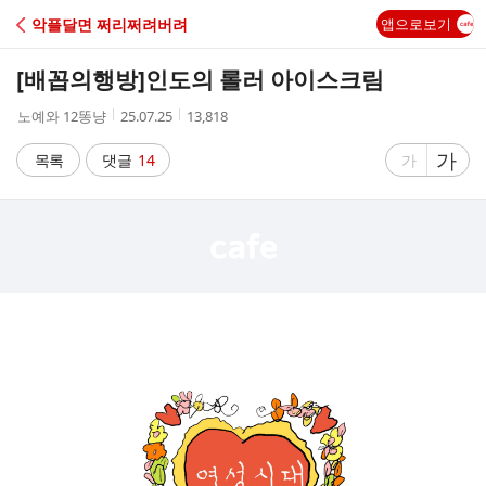
C
악플달면 쩌리쩌려버려
앱으로보기
A
[배꼽의행방]
인도의 롤러 아이스크림
F
작
작
조
노예와 12똥냥
25.07.25
13,818
성
성
회
E
자
시
수
글
가
글
목록
댓글
14
가
간
자
자
크
크
기
기
크
작
게
게