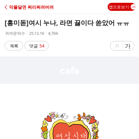
C
악플달면 쩌리쩌려버려
앱으로보기
A
[흥미돋]
여시 누나, 라면 끓이다 쏟았어 ㅠㅠ
F
작
작
조
귀여운덕수
25.12.16
4,704
성
성
회
E
자
시
수
글
가
글
목록
댓글
54
가
간
자
자
크
크
기
기
크
작
게
게