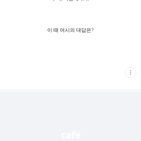
이 때 여시의 대답은?
현
재
게
시
글
추
가
기
능
열
기