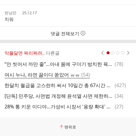
자
시
간
작
작
런닝만
25.12.17
성
성
치워
자
시
간
댓글 전체보기
악플달면 쩌리쩌려..
다른글
현재페이지 1
2
3
4
댓
“안 씻어서 까만 줄”…아내 몸에 구더기 방치한 육군 부사관, ‘살인’ 혐의 기소
(
78
)
글
댓
여시 누나, 라면 끓이다 쏟았어 ㅠㅠ
(
54
)
글
댓
한달치 월급을 고스란히 써서 10일간 총 67시간 들여서 장식했다는 부산 산타버스 (+천안 산타버스 추가)
(
427
)
독
글
댓
[단독] 민주당, 사면법 개정해 윤석열 사면 제한하기로
(
34
)
2
글
댓
28% 통 키운 이디야…가성비 시장서 '용량 확대' 전략 통할까
(
27
)
'
글
맨위로