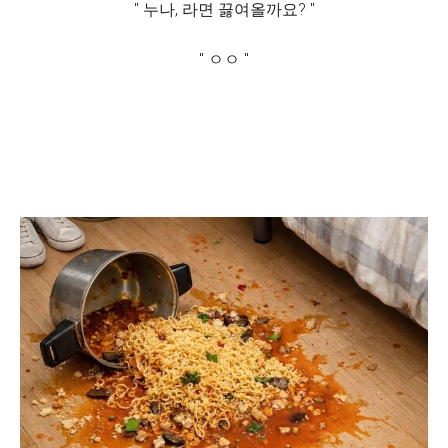
" 누나, 라면 끓여올까요? "
" ㅇㅇ "