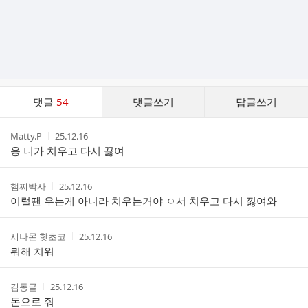
댓
댓글
54
댓글쓰기
답글쓰기
글
댓
작
작
Matty.P
25.12.16
글
성
성
응 니가 치우고 다시 끓여
리
자
시
스
간
트
작
작
햄찌박사
25.12.16
성
성
이럴땐 우는게 아니라 치우는거야 ㅇ서 치우고 다시 낋여와
자
시
간
작
작
시나몬 핫초코
25.12.16
성
성
뭐해 치워
자
시
간
작
작
김동글
25.12.16
성
성
돈으로 줘