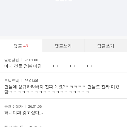
댓
댓글
49
댓글쓰기
답글쓰기
글
댓
작
작
딜런댈런
26.01.06
글
성
성
아니 건물 첨봄 미친ㅋㅋㅋㅋㅋㅋㅋㅋㅋㅋㅋㅋㅋ
리
자
시
스
간
트
작
작
트벅트벅
26.01.06
성
성
건물에 상규하라버지 진짜 예요?ㅋㅋㅋㅋㅋ 건물도 진짜 미쳤
자
시
닼ㅋㅋㅋㅋㅋㅋㅋㅋㅋㅋㅋㅋㅋㅋㅋㅋㅋㅋㅋ
간
작
작
공룡수집가
26.01.06
성
성
허니디퍼 갖고싶다,,,
자
시
간
작
작