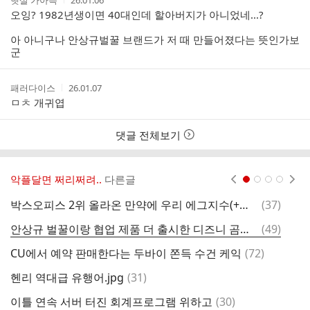
햇살 가아득
26.01.06
성
성
오잉? 1982년생이면 40대인데 할아버지가 아니었네...?
자
시
간
아 아니구나 안상규벌꿀 브랜드가 저 때 만들어졌다는 뜻인가보
군
작
작
패러다이스
26.01.07
성
성
ㅁㅊ 개귀엽
자
시
간
댓글 전체보기
악플달면 쩌리쩌려..
다른글
현재페이지 1
2
3
4
댓
박스오피스 2위 올라온 만약에 우리 에그지수(+후기)
(
37
)
글
댓
안상규 벌꿀이랑 협업 제품 더 출시한 디즈니 곰돌이 푸
(
49
)
8
글
댓
CU에서 예약 판매한다는 두바이 쫀득 수건 케익
(
72
)
트
글
댓
헨리 역대급 유행어.jpg
(
31
)
방
글
댓
이틀 연속 서버 터진 회계프로그램 위하고
(
30
)