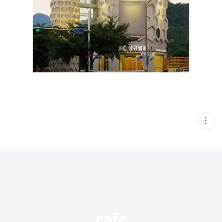
현
재
게
시
글
추
가
기
능
열
기