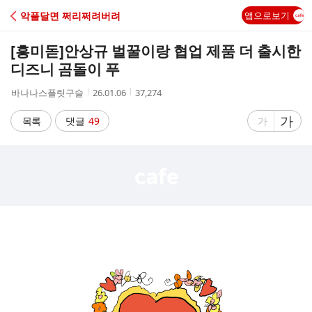
C
악플달면 쩌리쩌려버려
앱으로보기
A
[흥미돋]
안상규 벌꿀이랑 협업 제품 더 출시한
F
디즈니 곰돌이 푸
작
작
조
바나나스플릿구슬
26.01.06
37,274
E
성
성
회
자
시
수
글
가
글
목록
댓글
49
가
간
자
자
크
크
기
기
크
작
게
게