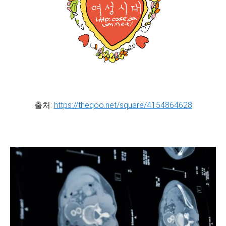
출처:
https://theqoo.net/square/4154864628