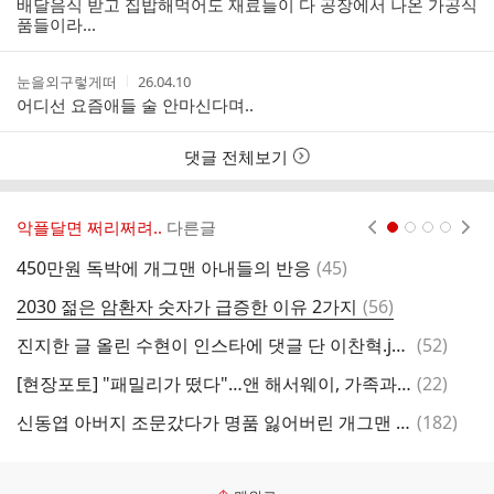
배달음식 받고 집밥해먹어도 재료들이 다 공장에서 나온 가공식
자
시
품들이라...
간
작
작
눈을외구렇게떠
26.04.10
성
성
어디선 요즘애들 술 안마신다며..
자
시
간
댓글 전체보기
악플달면 쩌리쩌려..
다른글
현재페이지 1
2
3
4
댓
450만원 독박에 개그맨 아내들의 반응
(
45
)
글
댓
2030 젊은 암환자 숫자가 급증한 이유 2가지
(
56
)
글
댓
진지한 글 올린 수현이 인스타에 댓글 단 이찬혁.jpg
(
52
)
글
댓
[현장포토] "패밀리가 떴다"…앤 해서웨이, 가족과 함께 내한
(
22
)
실
글
댓
신동엽 아버지 조문갔다가 명품 잃어버린 개그맨 박영진...jpg
(
182
)
글