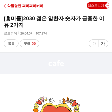
C
악플달면 쩌리쩌려버려
앱으로보기
A
[흥미돋]
2030 젊은 암환자 숫자가 급증한 이
F
유 2가지
작
작
조
귤토끼이
26.04.07
107,374
E
성
성
회
자
시
수
글
가
글
목록
댓글
56
가
간
자
자
크
크
기
기
크
작
게
게