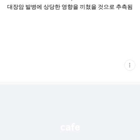
대장암 발병에 상당한 영향을 끼쳤을 것으로 추측됨
현
재
게
시
글
추
가
기
능
열
기