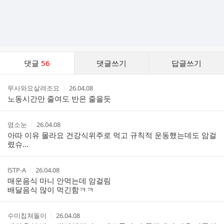
댓
댓글
56
댓글쓰기
답글쓰기
글
댓
작
작
무사와요살려조요
26.04.08
글
성
성
노동시간만 줄여도 반은 줄을듯
리
자
시
스
간
트
작
작
염소눈
26.04.08
성
성
아따 이유 몰라요 건강식위주로 먹고 규칙적 운동했는데도 암걸
자
시
렸슈...
간
작
작
lSTP-A
26.04.08
성
성
매운음식 마니 안먹는데 암걸림
자
시
배달음식 많이 먹긴함ㅋㅋ
간
작
작
수미칩쳐돌이
26.04.08
성
성