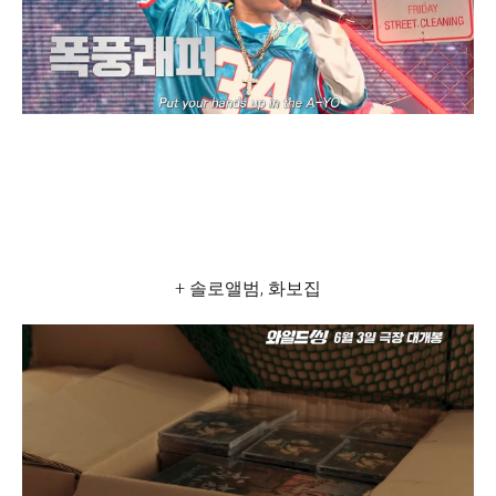
+ 솔로앨범, 화보집