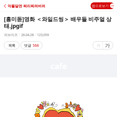
C
악플달면 쩌리쩌려버려
앱으로보기
A
[흥미돋]
영화 ＜와일드씽＞ 배우들 비주얼 상
F
태.jpgif
작
작
조
러브이즈
26.04.28
123,059
E
성
성
회
자
시
수
글
가
글
목록
댓글
566
가
간
자
자
크
크
기
기
크
작
게
게