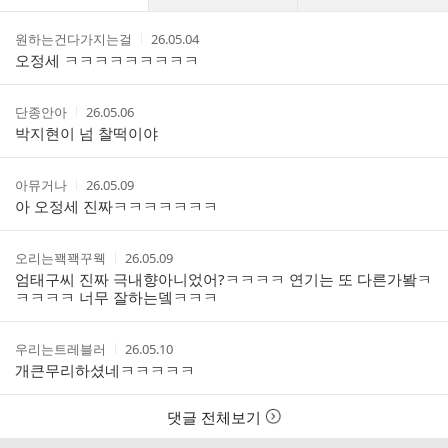
글
댓
작
작
원하는건다가지는걸
26.05.04
글
성
성
오정세 ㅋㅋㅋㅋㅋㅋㅋㅋㅋ
리
자
시
스
간
트
작
작
단종안아
26.05.06
성
성
박지현이 넘 찰떡이야
자
시
간
작
작
아뮤거나
26.05.09
성
성
아 오정세 진짜ㅋㅋㅋㅋㅋㅋㅋ
자
시
간
작
작
오리는꽥꽥꾸웩
26.05.09
성
성
엄태구씨 진짜 극내향아니었어?ㅋㅋㅋㅋ 연기는 또 다른가봨ㅋ
자
시
ㅋㅋㅋㅋ 너무 잘하는뎈ㅋㅋㅋ
간
작
작
우리는트레블러
26.05.10
성
성
개큰무리하셨네ㅋㅋㅋㅋㅋ
자
시
간
댓글 전체보기