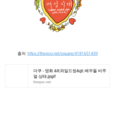
출처:
https://theqoo.net/square/4181651439
더쿠 - 영화 &lt;와일드씽&gt; 배우들 비주
얼 상태.jpgif
theqoo.net