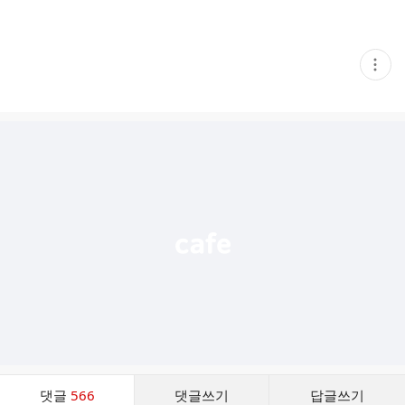
현
재
게
시
글
추
가
기
능
열
기
댓
댓글
566
댓글쓰기
답글쓰기