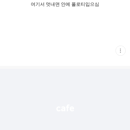
여기서 멋내면 안에 폴로티입으심
현
재
게
시
글
추
가
기
능
열
기