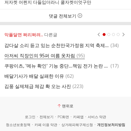
성
성
저자켓 어쩐지 다들입더라니 쿨자켓이엇구만
자
시
간
댓글 전체보기
악플달면 쩌리쩌려..
다른글
현재페이지 1
2
3
4
댓
감다살 소리 듣고 있는 순천만국가정원 지역 축제 컨셉
(
34
)
글
댓
아저씨 직장인의 95퍼 여름 옷차림
(
95
)
2
글
댓
쿠팡이츠, '메뉴 확인' 기능 중단…책임 전가 논란 반복
(
17
)
자
글
댓
배달기사가 배달 실패한 이유
(
62
)
1
글
댓
김풍 실제체급 체감 확 오는 사진
(
223
)
글
맨위로
로그인
전체보기
PC화면
카페앱
서비스 약관
청소년보호정책
카페 이용 약관
상거래피해구제신청
개인정보처리방침