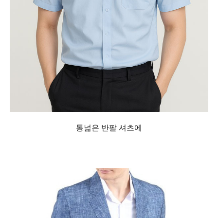
통넓은 반팔 셔츠에