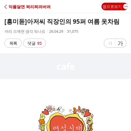
C
악플달면 쩌리쩌려버려
앱으로보기
A
[흥미돋]
아저씨 직장인의 95퍼 여름 옷차림
F
작
작
조
머리 으깨면 생각 되나요
26.04.29
31,075
성
성
회
E
자
시
수
글
가
글
목록
댓글
95
가
간
자
자
크
크
기
기
크
작
게
게