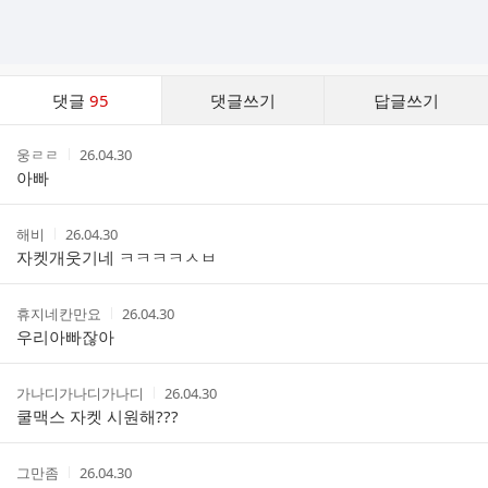
댓
댓글
95
댓글쓰기
답글쓰기
글
댓
작
작
웅ㄹㄹ
26.04.30
글
성
성
아빠
리
자
시
스
간
트
작
작
해비
26.04.30
성
성
자켓개웃기네 ㅋㅋㅋㅋㅅㅂ
자
시
간
작
작
휴지네칸만요
26.04.30
성
성
우리아빠잖아
자
시
간
작
작
가나디가나디가나디
26.04.30
성
성
쿨맥스 자켓 시원해???
자
시
간
작
작
그만좀
26.04.30