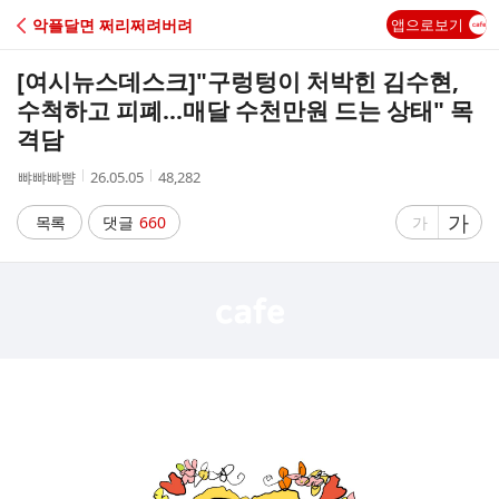
C
악플달면 쩌리쩌려버려
앱으로보기
A
[여시뉴스데스크]
"구렁텅이 처박힌 김수현,
F
수척하고 피폐…매달 수천만원 드는 상태" 목
격담
E
작
작
조
뺘뺘뺘뺨
26.05.05
48,282
성
성
회
자
시
수
글
가
글
목록
댓글
660
가
간
자
자
크
크
기
기
크
작
게
게