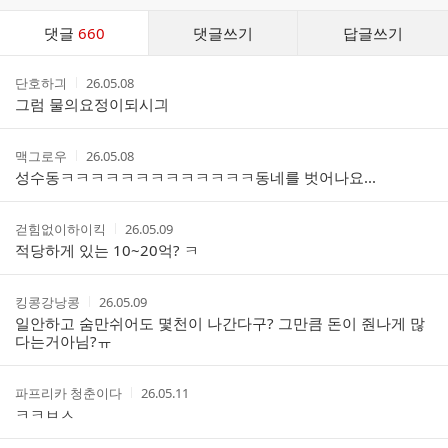
댓
댓글
660
댓글쓰기
답글쓰기
글
댓
작
작
단호하긔
26.05.08
글
성
성
그럼 물의요정이되시긔
리
자
시
스
간
트
작
작
맥그로우
26.05.08
성
성
성수동ㅋㅋㅋㅋㅋㅋㅋㅋㅋㅋㅋㅋㅋ동네를 벗어나요...
자
시
간
작
작
걷힘없이하이킥
26.05.09
성
성
적당하게 있는 10~20억? ㅋ
자
시
간
작
작
킹콩강낭콩
26.05.09
성
성
일안하고 숨만쉬어도 몇천이 나간다구? 그만큼 돈이 줜나게 많
자
시
다는거아님?ㅠ
간
작
작
파프리카 청춘이다
26.05.11
성
성
ㅋㅋㅂㅅ
자
시
간