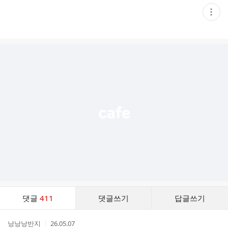
현
재
게
시
글
추
가
기
능
열
기
댓
댓글
411
댓글쓰기
답글쓰기
글
댓
작
작
낭낭낭반지
26.05.07
글