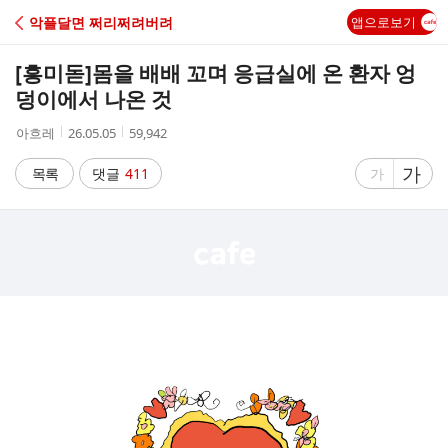
C
악플달면 쩌리쩌려버려
앱으로보기
A
[흥미돋]
몸을 배배 꼬며 응급실에 온 환자 엉
F
덩이에서 나온 것
작
작
조
아흐레
26.05.05
59,942
E
성
성
회
자
시
수
글
가
글
목록
댓글
411
가
간
자
자
크
크
기
기
크
작
게
게