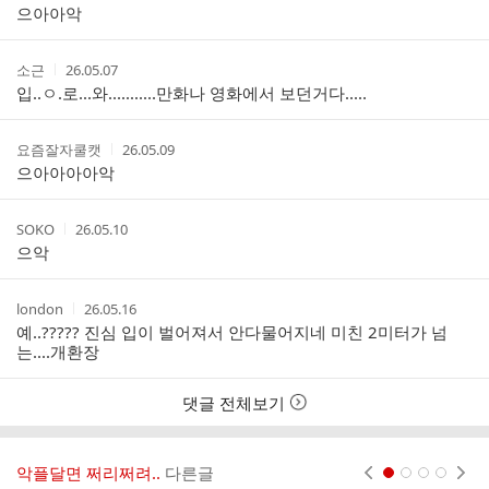
성
성
으아아악
리
자
시
스
간
트
작
작
소근
26.05.07
성
성
입..ㅇ.로...와...........만화나 영화에서 보던거다.....
자
시
간
작
작
요즘잘자쿨캣
26.05.09
성
성
으아아아아악
자
시
간
작
작
SOKO
26.05.10
성
성
으악
자
시
간
작
작
london
26.05.16
성
성
예..????? 진심 입이 벌어져서 안다물어지네 미친 2미터가 넘
자
시
는....개환장
간
댓글 전체보기
악플달면 쩌리쩌려..
다른글
현재페이지 1
2
3
4