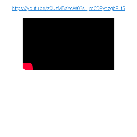
https://youtu.be/z0UzMBaYcW0?si=jrcCDPytlzgbFLt5