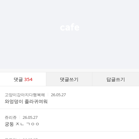
능
열
기
댓
댓글
354
댓글쓰기
답글쓰기
글
댓
작
작
고양이강아지다행복해
26.05.27
글
성
성
와엉덩이 졸라귀여워
리
자
시
스
간
트
작
작
쥬리쥬
26.05.27
성
성
궁둥 ㅈㄴ ㄱㅇㅇ
자
시
간