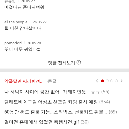
작
작
뮤뮤밍
26.05.27
성
성
미쳤나ㅠ 존나귀여워
자
시
간
작
작
all the people
26.05.27
성
성
헐 미친 감다살이다
자
시
간
작
작
pomodori
26.05.28
성
성
뚜비 너무 귀엽다;;;
자
시
간
댓글 전체보기
악플달면 쩌리쩌려..
다른글
현재페이지 1
2
3
4
댓
나 허벅지 사이에 공간 없어...개돼지인듯....ㅠㅠ
(
56
)
글
댓
텔레토비 X 구달 어성초 선크림 키링 출시 예정
(
354
)
개
글
댓
60% 안 써도 환불 가능…스타벅스, 선불카드 환불 기준 한시적 완화
(
69
)
애
글
댓
얼마전 홍대에서 있었던 폭행사건.gif
(
30
)
비
글