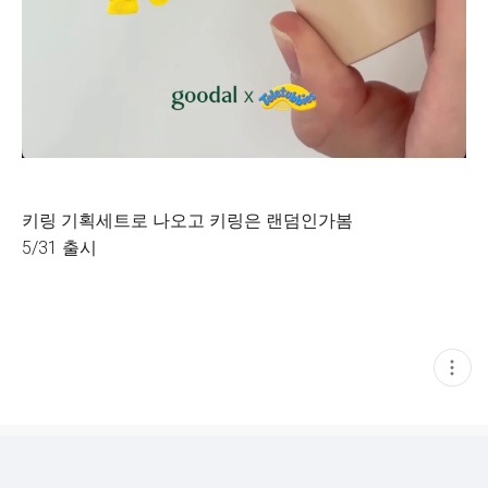
키링 기획세트로 나오고 키링은 랜덤인가봄
5/31 출시
현
재
게
시
글
추
가
기