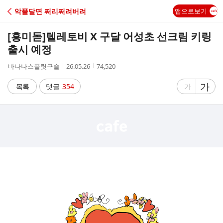
C
악플달면 쩌리쩌려버려
앱으로보기
A
[흥미돋]
텔레토비 X 구달 어성초 선크림 키링
F
출시 예정
작
작
조
바나나스플릿구슬
26.05.26
74,520
E
성
성
회
자
시
수
글
가
글
목록
댓글
354
가
간
자
자
크
크
기
기
크
작
게
게