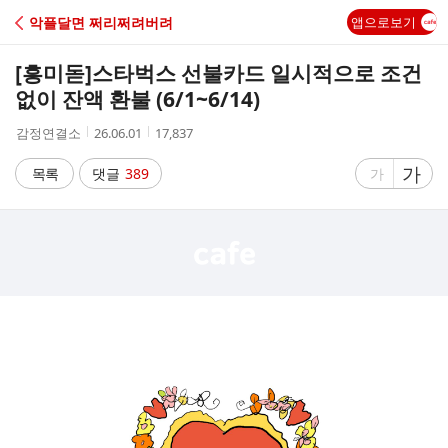
C
악플달면 쩌리쩌려버려
앱으로보기
A
[흥미돋]
스타벅스 선불카드 일시적으로 조건
F
없이 잔액 환불 (6/1~6/14)
작
작
조
감정연결소
26.06.01
17,837
E
성
성
회
자
시
수
글
가
글
목록
댓글
389
가
간
자
자
크
크
기
기
크
작
게
게