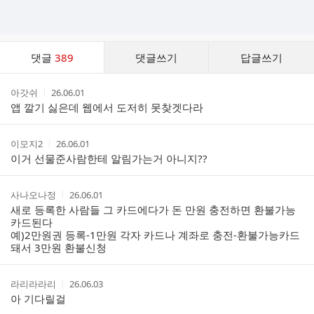
댓
댓글
389
댓글쓰기
답글쓰기
글
댓
작
작
아갓쉬
26.06.01
글
성
성
앱 깔기 싫은데 웹에서 도저히 못찾겟다라
리
자
시
스
간
트
작
작
이모지2
26.06.01
성
성
이거 선물준사람한테 알림가는거 아니지??
자
시
간
작
작
사나오나정
26.06.01
성
성
새로 등록한 사람들 그 카드에다가 돈 만원 충전하면 환불가능
자
시
카드된다
간
예)2만원권 등록-1만원 각자 카드나 계좌로 충전-환불가능카드
돼서 3만원 환불신청
작
작
라리라라리
26.06.03
성
성
아 기다릴걸
자
시