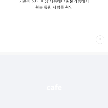
기존에 60퍼 이상 사용해야 환불가능해서
환불 못한 사람들 확인
현
재
게
시
글
추
가
기
능
열
기