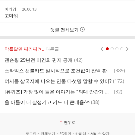
간
작
작
이기영
26.06.13
성
성
고마워
자
시
간
댓글 전체보기
악플달면 쩌리쩌려..
다른글
현재페이지 1
2
3
4
댓
젠슨황 29년전 이건희 편지 공개
(
42
)
무
글
댓
스타벅스 선불카드 일시적으로 조건없이 잔액 환불 (6/1~6/14)
(
389
)
글
댓
여시들 삼국지에 나오는 인물 다섯명 말할 수 있어?
(
172
)
이
글
댓
[유퀴즈] 가장 많이 들은 이야기는 "의대 안간거 나중에 무조건 후회할거야"
(
32
)
글
댓
울 아들이 더 잘생기고 키도 더 큰데욤^^
(
38
)
글
맨위로
로그인
전체보기
PC화면
카페앱
서비스 약관