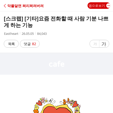
C
악플달면 쩌리쩌려버려
앱으로보기
A
[스크랩] [기타]
요즘 전화할 때 사람 기분 나쁘
F
게 하는 기능
작
작
조
Eastheart
26.05.05
84,043
E
성
성
회
자
시
수
글
가
글
목록
댓글
82
가
간
자
자
크
크
기
기
크
작
게
게