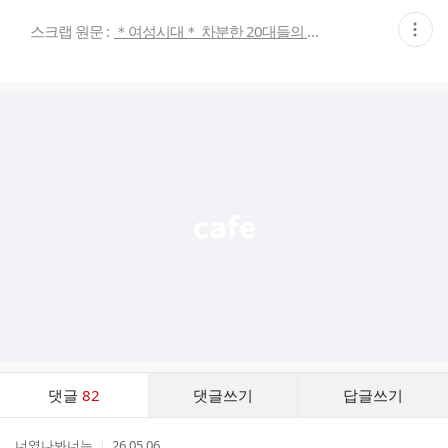
현
스크랩 원문 :
＊여성시대＊ 차분한 20대들의 알흠다운 공간
재
게
시
글
추
가
기
능
열
기
댓
댓글
82
댓글쓰기
답글쓰기
글
댓
작
작
너였나봐너는
26.05.06