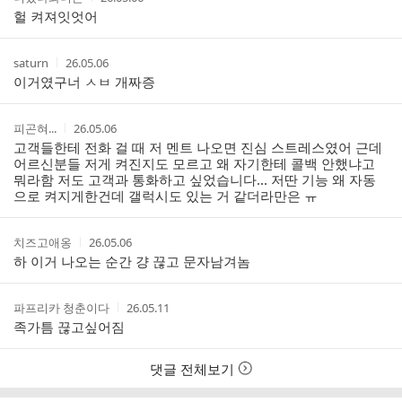
글
성
성
헐 켜져잇엇어
리
자
시
스
간
트
작
작
saturn
26.05.06
성
성
이거였구너 ㅅㅂ 개짜증
자
시
간
작
작
피곤혀...
26.05.06
성
성
고객들한테 전화 걸 때 저 멘트 나오면 진심 스트레스였어 근데
자
시
어르신분들 저게 켜진지도 모르고 왜 자기한테 콜백 안했냐고
간
뭐라함 저도 고객과 통화하고 싶었습니다... 저딴 기능 왜 자동
으로 켜지게한건데 갤럭시도 있는 거 같더라만은 ㅠ
작
작
치즈고애옹
26.05.06
성
성
하 이거 나오는 순간 걍 끊고 문자남겨놈
자
시
간
작
작
파프리카 청춘이다
26.05.11
성
성
족가틈 끊고싶어짐
자
시
간
댓글 전체보기