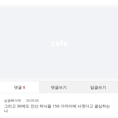
시
글
추
가
기
능
열
기
댓
댓글
8
댓글쓰기
답글쓰기
글
댓
작
작
살을빼야해
26.05.06
글
성
성
그리고 30에도 안산 하닉을 150 가까이에 사겟다고 결심하는
리
자
시
나
스
간
트