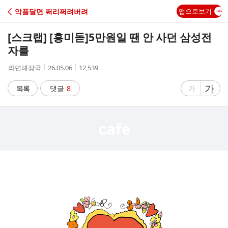
C
악플달면 쩌리쩌려버려
앱으로보기
A
[스크랩] [흥미돋]
5만원일 땐 안 사던 삼성전
F
자를
작
작
조
라면해장국
26.05.06
12,539
E
성
성
회
자
시
수
글
가
글
목록
댓글
8
가
간
자
자
크
크
기
기
크
작
게
게