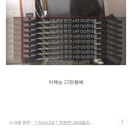
이제는 22만원에
현
스크랩 원문 :
＊여성시대＊ 차분한 20대들의 알흠다운 공간
재
게