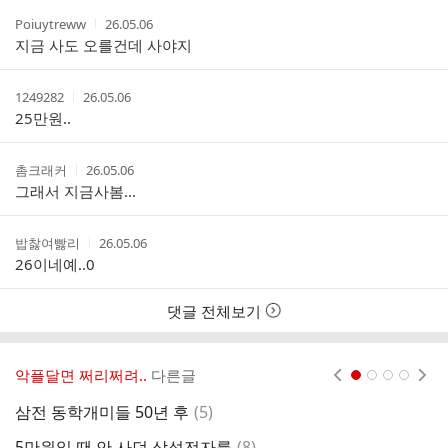
작
작
Poiuytreww
26.05.06
성
성
지금 사도 오를건데 사야지
자
시
간
작
작
1249282
26.05.06
성
성
25만원..
자
시
간
작
작
촘크래커
26.05.06
성
성
그래서 지금사봄...
자
시
간
작
작
밥찷여빯리
26.05.06
성
성
26이네예..0
자
시
간
댓글 전체보기
악플달면 쩌리쩌려..
다른글
현재페이지 1
2
3
4
댓
삼전 동학개미들 50년 후
(
5
)
축
글
댓
5만원일 땐 안 사던 삼성전자를
(
8
)