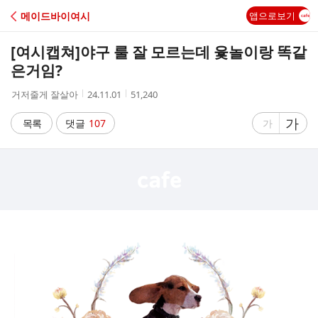
C
메이드바이여시
앱으로보기
A
[여시캡쳐]
야구 룰 잘 모르는데 윷놀이랑 똑같
F
은거임?
작
작
조
거저줄게 잘살아
24.11.01
51,240
E
성
성
회
자
시
수
글
가
글
목록
댓글
107
가
간
자
자
크
크
기
기
크
작
게
게