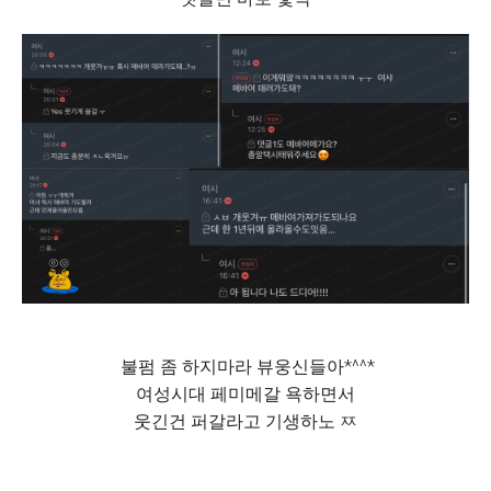
불펌 좀 하지마라 뷰웅신들아*^^*
여성시대 페미메갈 욕하면서
웃긴건 퍼갈라고 기생하노 ㅉ