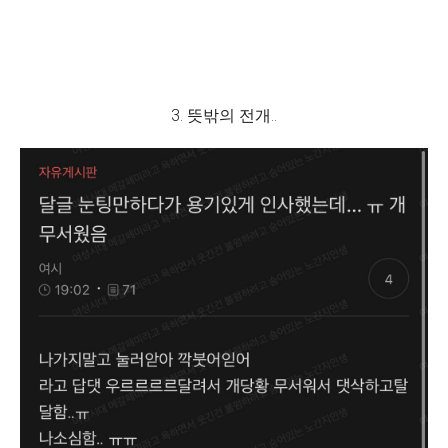
3. 뜻밖의 전개..