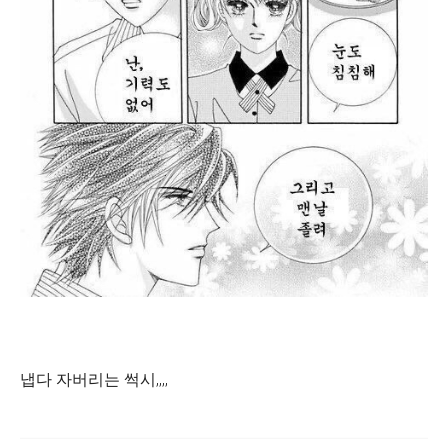
냅다 자버리는 썩시,,,,