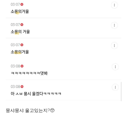
뭉샤뭉샤 울고있는지?🥺