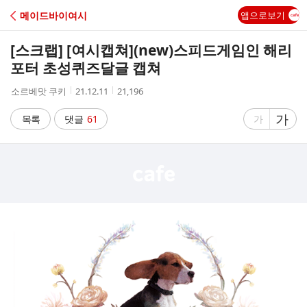
C
메이드바이여시
앱으로보기
A
[스크랩] [여시캡쳐]
(new)스피드게임인 해리
F
포터 초성퀴즈달글 캡쳐
작
작
조
소르베맛 쿠키
21.12.11
21,196
E
성
성
회
자
시
수
글
가
글
목록
댓글
61
가
간
자
자
크
크
기
기
크
작
게
게