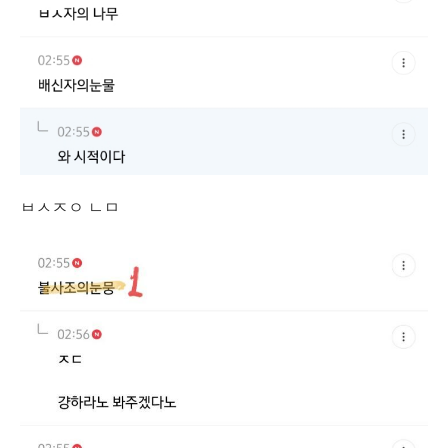
ㅂㅅㅈㅇ ㄴㅁ