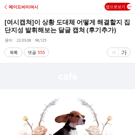
C
메이드바이여시
앱으로보기
A
[여시캡쳐]
이 상황 도대체 어떻게 해결할지 집
F
단지성 발휘해보는 달글 캡쳐 (후기추가)
작
작
조
몽비
22.03.08
98,125
E
성
성
회
자
시
수
글
가
글
목록
댓글
555
가
간
자
자
크
크
기
기
크
작
게
게