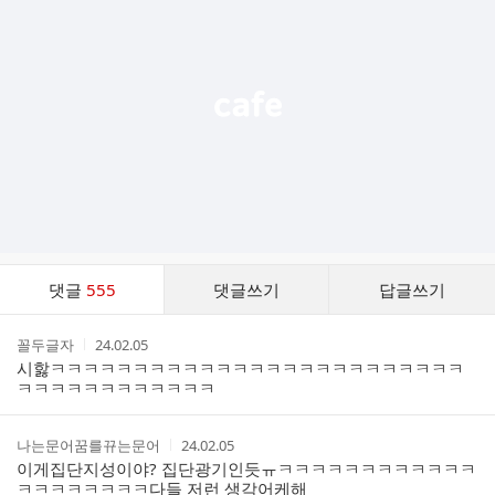
기
능
열
기
댓
댓글
555
댓글쓰기
답글쓰기
글
댓
작
작
꼴두글자
24.02.05
글
성
성
시핧ㅋㅋㅋㅋㅋㅋㅋㅋㅋㅋㅋㅋㅋㅋㅋㅋㅋㅋㅋㅋㅋㅋㅋㅋㅋ
리
자
시
ㅋㅋㅋㅋㅋㅋㅋㅋㅋㅋㅋㅋ
스
간
트
작
작
나는문어꿈를뀨는문어
24.02.05
성
성
이게집단지성이야? 집단광기인듯ㅠㅋㅋㅋㅋㅋㅋㅋㅋㅋㅋㅋㅋ
자
시
ㅋㅋㅋㅋㅋㅋㅋㅋ다들 저런 생각어케해