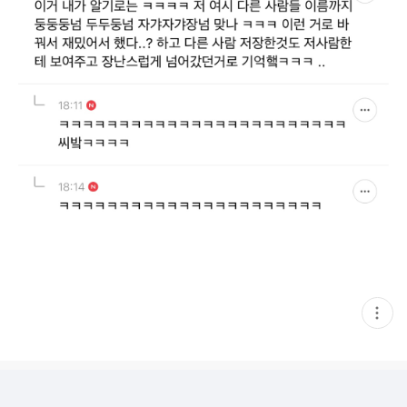
현
재
게
시
글
추
가