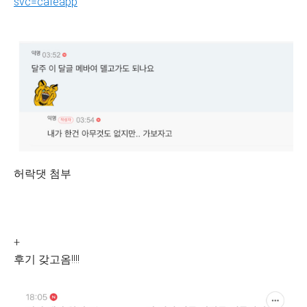
svc=cafeapp
허락댓 첨부
+
후기 갖고옴!!!!