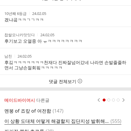
간
작
작
10년째 6등급
24.02.05
성
성
겠냐곸ㅋㅋㄱㄱㅋㅋ
자
시
간
작
작
찹쌀모나카맛잇다
24.02.05
성
성
후기보고 오열중 아 ㅠㅋㅋㅋㅋㅋㅋㅋㅋ
자
시
간
작
작
남친
24.02.05
성
성
후깈ㅋㅋㅋㅋㅋㅋㅋ천재다 진짜잘넘어갔네 나라면 손발줄줄하
자
시
면서 그냥손절회핔ㅋㅋㅋㅋㅋ
간
댓글 전체보기
메이드바이여시
다른글
현재페이지 1
2
3
4
댓
멘붕 of 죠캎 of 여전함
(
147
)
자
글
댓
이 상황 도대체 어떻게 해결할지 집단지성 발휘해보는 달글 캡쳐 (후기추가)
(
555
)
본
글