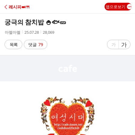
C
레시피🍛🍴
앱으로보기
A
궁극의 참치밥 🍚🐟🥒
F
작
작
조
마멜마멜
25.07.28
28,069
성
성
회
E
자
시
수
글
가
글
목록
댓글
79
가
간
자
자
크
크
기
기
크
작
게
게