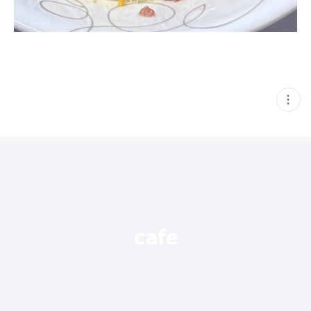
현
재
게
시
글
추
가
기
능
열
기