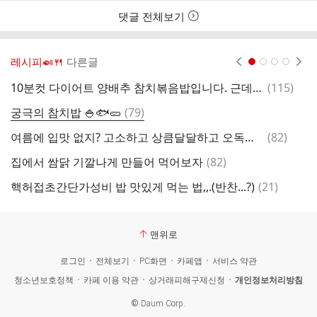
간
댓글 전체보기
레시피🍛🍴
다른글
현재페이지 1
2
3
4
댓
10분컷 다이어트 양배추 참치볶음밥입니다. 근데이제 토마토를 곁들인,
(
115
)
5
글
댓
궁극의 참치밥 🍚🐟🥒
(
79
)
글
댓
여름에 입맛 없지? 고소하고 상큼달달하고 오독오독한 오이샐러드 해먹자🥒🥒🥒🥒🥒
(
82
)
아
글
댓
집에서 쌈닭 기깔나게 만들어 먹어보자
(
82
)
글
댓
핵허접초간단가성비 밥 맛있게 먹는 법,,.(반찬...?)
(
21
)
초
글
맨위로
로그인
전체보기
PC화면
카페앱
서비스 약관
청소년보호정책
카페 이용 약관
상거래피해구제신청
개인정보처리방침
©
Daum Corp.