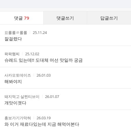
댓
댓글
79
댓글쓰기
답글쓰기
글
댓
작
작
요롤롤ㄹ롤롤
25.11.24
글
성
성
잘걸렸다
리
자
시
스
간
트
작
작
왁왁햄찌
25.12.02
성
성
슈레드 있는데!! 도대체 머선 맛일까 궁금
자
시
간
작
작
사카모토데이즈
26.01.03
성
성
해봐야지
자
시
간
작
작
돼지먹고 살찐티브이
26.01.07
성
성
개맛이겟다
자
시
간
작
작
흥보가기가막혀
26.03.19
성
성
와 이거 재료다있는데 지금 해먹어본다
자
시