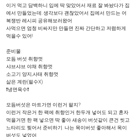
이거 먹고 담백하니 입에 딱 맞았어서 재료 잘 봐놨다가 집
에서 만들었는데..생각보다 괜찮았어서 집에서 만드는 어
복쟁반 레시피 공유해보러왔어
사먹으면 엄청 비싸지만 만들면 진짜 간단하고 저렴하게
먹을수 있어!
준비물:
모듬 버섯 취향껏
샤브샤브 야채 취향껏
소고기 양지,사태 취향껏
삶은 계란(필수X)
❗️냉면육수❗️
모듬버섯은 마트가면 이런거 팔지?
이런거 작은거 한 팩에 취향인거 한두개 넣어도 되고 혼자
먹을거면 한 팩 넣으면 딱 좋아 새송이 버섯같이 큰건 씻고
느타리도 찢어서 준비하기. 나는 목이버섯 좋아해서 목이
버섯도 넣었어