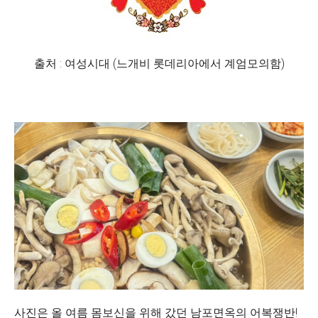
출처 : 여성시대 (느개비 롯데리아에서 계엄모의함)
사진은 올 여름 몸보신을 위해 갔던 남포면옥의 어복쟁반!