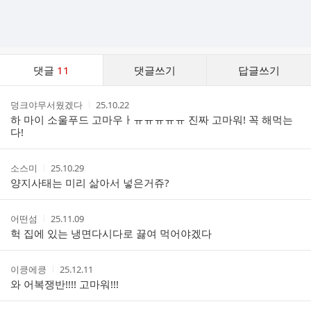
댓
댓글
11
댓글쓰기
답글쓰기
글
댓
작
작
덩크야무서웠겠다
25.10.22
글
성
성
하 마이 소울푸드 고마우ㅏㅠㅠㅠㅠㅠ 진짜 고마워! 꼭 해먹는
리
자
시
다!
스
간
트
작
작
소스미
25.10.29
성
성
양지사태는 미리 삶아서 넣은거쥬?
자
시
간
작
작
어떤섬
25.11.09
성
성
헉 집에 있는 냉면다시다로 끓여 먹어야겠다
자
시
간
작
작
이킁에킁
25.12.11
성
성
와 어복쟁반!!!! 고마워!!!
자
시
간