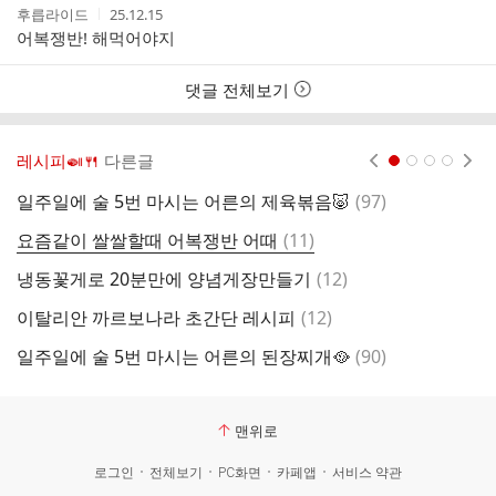
작
작
후릅라이드
25.12.15
성
성
어복쟁반! 해먹어야지
자
시
간
댓글 전체보기
레시피🍛🍴
다른글
현재페이지 1
2
3
4
댓
일주일에 술 5번 마시는 어른의 제육볶음🐷
(
97
)
오
글
댓
요즘같이 쌀쌀할때 어복쟁반 어때
(
11
)
지
글
댓
냉동꽃게로 20분만에 양념게장만들기
(
12
)
일
글
댓
이탈리안 까르보나라 초간단 레시피
(
12
)
글
댓
일주일에 술 5번 마시는 어른의 된장찌개🥘
(
90
)
삶
글
맨위로
로그인
전체보기
PC화면
카페앱
서비스 약관