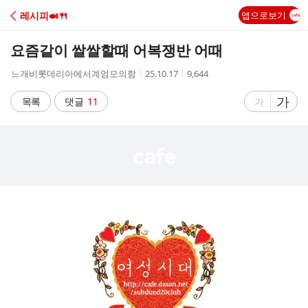
C
레시피🍛🍴
앱으로보기
A
요즘같이 쌀쌀할때 어복쟁반 어때
F
작
작
조
느개비롯데리아에서계엄모의함
25.10.17
9,644
성
성
회
E
자
시
수
글
가
글
목록
댓글
11
가
간
자
자
크
크
기
기
크
작
게
게