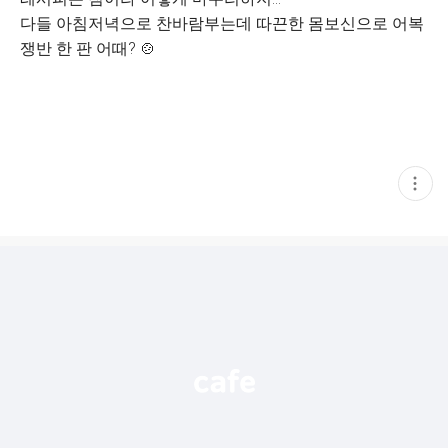
다들 아침저녁으로 찬바람부는데 따끈한 몸보신으로 어복
쟁반 한 판 어때? 🍲
현
재
게
시
글
추
가
기
능
열
기