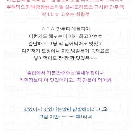
뿌려먹으면 백종원쌤스타일 살사도리토스 근사한 안주 뚝
딱!!!!! ☆ 고수는 취향껏
ㅎㅎㅎ 만두피 애플파이
이런거도 해봣는디 이게 최고야ㅎㅎ
간단하고 그냥 막 집어먹어도 맛있고
여기저기 토핑이나 지엔빙같은거 속재료로
넣어먹어도 짱 짱 짱 맛있음~~~
술집에서 기본안주주는 알새우칩이나
라면땅보다 더 맛있더라고.. 꼭 만들어 먹어봐
맛있어서 맛있다는말만 남발해버리고..🙊
그럼 이만~~~~~~ 후1리릭