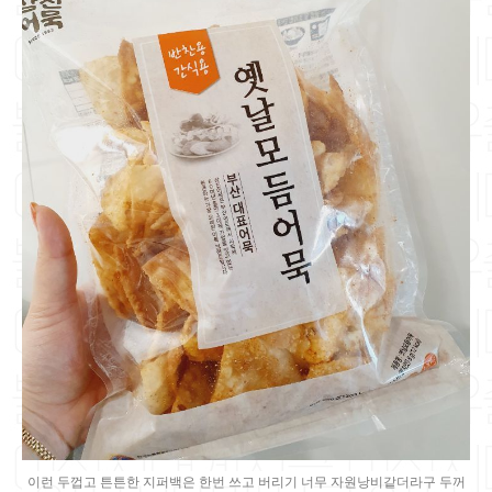
이런 두껍고 튼튼한 지퍼백은 한번 쓰고 버리기 너무 자원낭비같더라구 두꺼