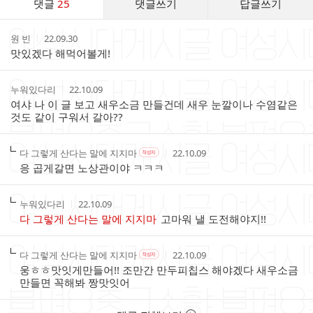
댓글
25
댓글쓰기
답글쓰기
글
댓
작
작
원 빈
22.09.30
글
성
성
맛있겠다 해먹어볼게!
리
자
시
스
간
트
작
작
누워있다리
22.10.09
성
성
여샤 나 이 글 보고 새우소금 만들건데 새우 눈깔이나 수염같은
자
시
것도 같이 구워서 갈아??
간
작
작
작
다 그렇게 산다는 말에 지지마
22.10.09
작
성
성
성
성
응 곱게갈면 노상관이야 ㅋㅋㅋ
자
자
시
자
본
간
인
작
작
누워있다리
22.10.09
여
성
성
다 그렇게 산다는 말에 지지마
고마워 낼 도전해야지!!
부
자
시
간
작
작
작
다 그렇게 산다는 말에 지지마
22.10.09
작
성
성
성
성
웅ㅎㅎ맛잇게만들어!! 조만간 만두피칩스 해야겠다 새우소금
자
자
시
자
만들면 꼭해봐 짱맛잇어
본
간
인
여