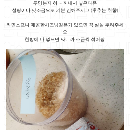
투명봉지 하나 꺼내서 넣은다음
설탕이나 맛소금으로 기본 간해주시고 (후추는 취향)
라면스프나 매콤한시즈닝같은거 있으면 꼭 살살 뿌려주세
요
한방에 다 넣으면 짜니까 조금씩 섞어봥!