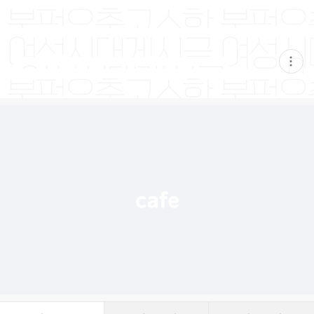
현
재
게
시
글
추
가
기
능
열
기
댓