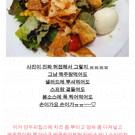
사진이 진짜 허접해서 그렇지 ㅠㅠㅠㅠ
그냥 맥주랑먹어도
샐러드에 뿌셔먹어도
스프랑 곁들여도
봄소스에 푹 찍어먹어도
손이가요 손이가ㅠㅠ~~~♡
이거 만두피칩스에 치즈 좀 뿌리고 양파 좀 다져넣고
레몬즙이랑 쪽파넣구 방울토마토랑 타바스코나 스리라차