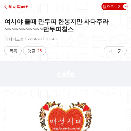
C
레시피🍛🍴
앱으로보기
A
여시야 올때 만두피 한봉지만 사다주라
F
~~~~~~~~~~~만두피칩스
작
작
조
레시피요정
22.04.28
30,343
E
성
성
회
자
시
수
글
가
글
목록
댓글
25
가
간
자
자
크
크
기
기
크
작
게
게