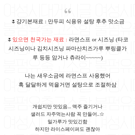
🌷걍기본재료 : 만두피 식용유 설탕 후추 맛소금
🌷
있으면 천국가는 재료 :
라면스프 or 시즈닝 (타코
시즈닝이나 김치시즈닝 파마산치즈가루 뿌링클가
루 등등 암거나 츄라이~~~~~)
나는 새우소금에 라면스프 사용했어
혹 달달하게 먹을거면 설탕으로 조절하삼
개쉽지만 맛있음... 맥주 즐기거나
샐러드 자주먹는사람 꼭 만들어..☆
밀가루가 맛있긴함
하지만 라이스페이퍼도 괜찮아