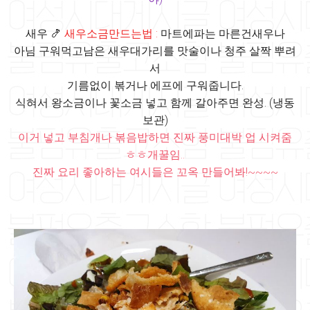
새우 🍤
새우소금만드는법 :
마트에파는 마른건새우나
아님 구워먹고남은 새우대가리를 맛술이나 청주 살짝 뿌려
서
기름없이 볶거나 에프에 구워줍니다.
식혀서 왕소금이나 꽃소금 넣고 함께 갈아주면 완성. (냉동
보관)
이거 넣고 부침개나 볶음밥하면 진짜 풍미대박 업 시켜줌
ㅎㅎ개꿀임..
진짜 요리 좋아하는 여시들은 꼬옥 만들어봐!~~~~