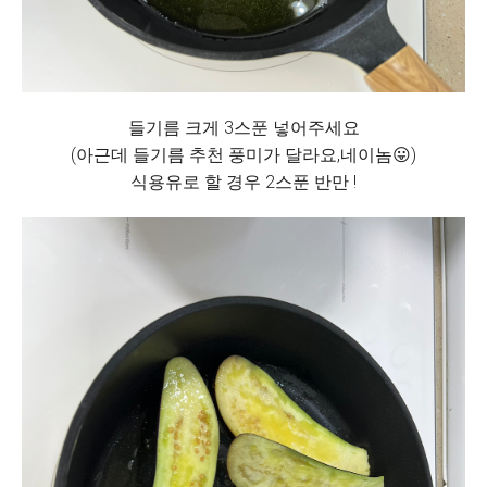
들기름 크게 3스푼 넣어주세요
(아근데 들기름 추천 풍미가 달라요,네이놈😛)
식용유로 할 경우 2스푼 반만 !