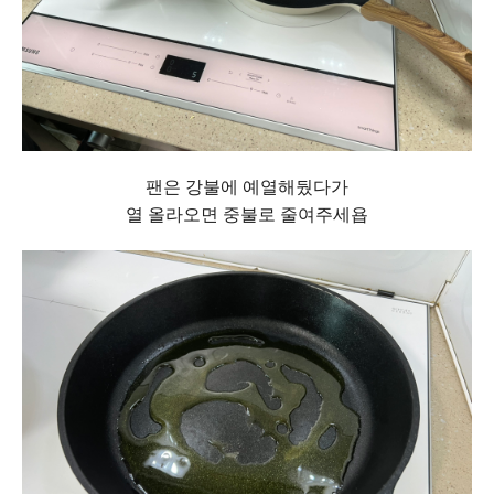
팬은 강불에 예열해뒀다가
열 올라오면 중불로 줄여주세욥