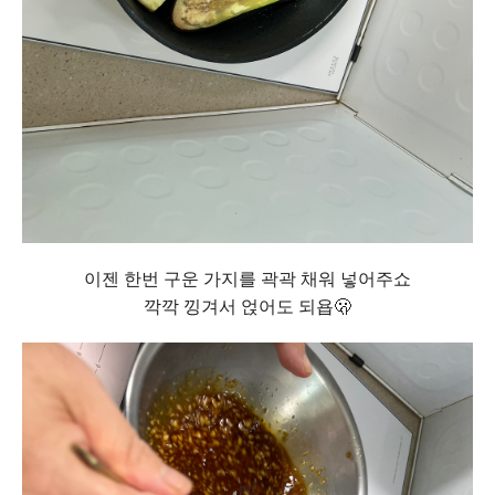
이젠 한번 구운 가지를 곽곽 채워 넣어주쇼
깍깍 낑겨서 얹어도 되욥🫢