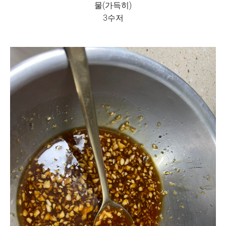
물(가득히)
3수저