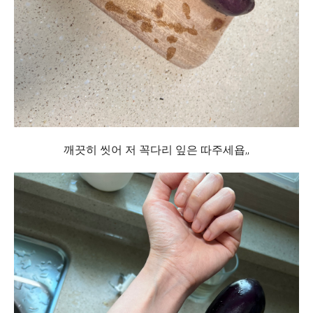
깨끗히 씻어 저 꼭다리 잎은 따주세욥,,