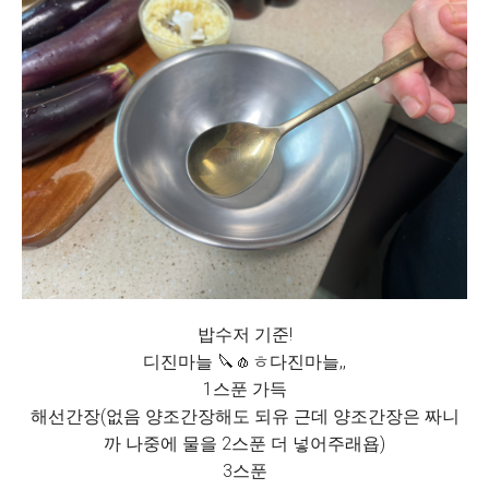
밥수저 기준!
디진마늘 🔪🧄ㅎ다진마늘,,
1스푼 가득
해선간장(없음 양조간장해도 되유 근데 양조간장은 짜니
까 나중에 물을 2스푼 더 넣어주래욥)
3스푼