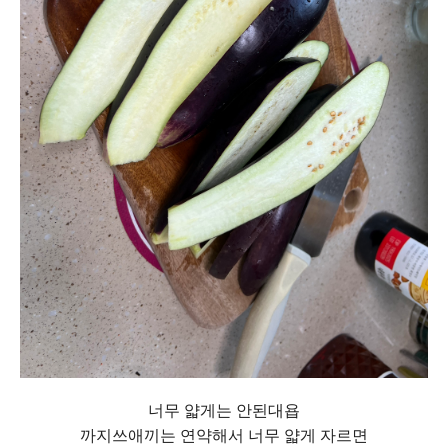
너무 얇게는 안된대욥
까지쓰애끼는 연약해서 너무 얇게 자르면