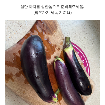
일단 까지를 실한놈으로 준비해주세욥,,
(작은가지 세놈 기준😋)