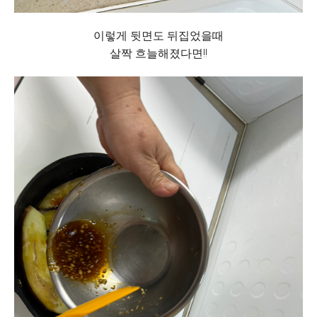
이렇게 뒷면도 뒤집었을때
살짝 흐늘해졌다면!!