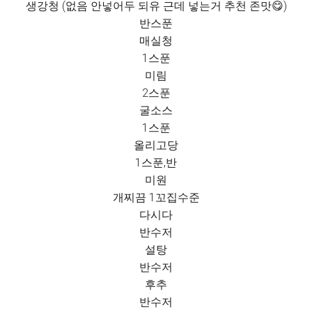
생강청 (없음 안넣어두 되유 근데 넣는거 추천 존맛😋)
반스푼
매실청
1스푼
미림
2스푼
굴소스
1스푼
올리고당
1스푼,반
미원
개찌끔 1꼬집수준
다시다
반수저
설탕
반수저
후추
반수저