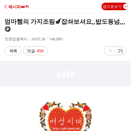
C
레시피🍛🍴
앱으로보기
A
엄마헴의 가지조림🍆잡솨보셔요,,밥도동넘,,,
F
😋
작
작
조
맛챙럼콜렉터
24.07.26
146,060
E
성
성
회
자
시
수
글
가
글
목록
댓글
450
가
간
자
자
크
크
기
기
크
작
게
게