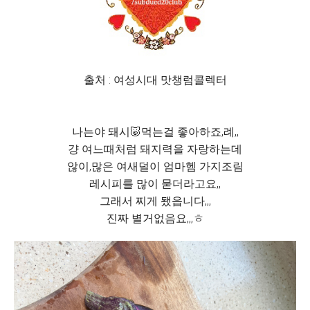
출처 : 여성시대 맛챙럼콜렉터
나는야 돼시🐷먹는걸 좋아하죠,례,,
걍 여느때처럼 돼지력을 자랑하는데
않이,많은 여새덜이 엄마헴 가지조림
레시피를 많이 묻더라고요,,
그래서 찌게 됐읍니다,,,
진짜 별거없음요,,,ㅎ