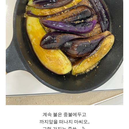
계속 불은 중불에두고
까지앞을 떠나지 마씨오,,
그럼 가지는 죽쏘,,,,,,🔪