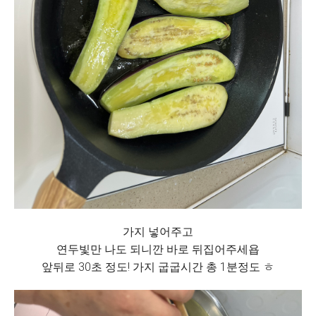
가지 넣어주고
연두빛만 나도 되니깐 바로 뒤집어주세욥
앞뒤로 30초 정도! 가지 굽굽시간 총 1분정도 ㅎ