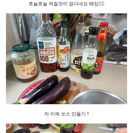
흐늘흐늘 먹잘것이 없다네요 떼잉🙂‍↔️
자 이제 쏘스 만들기 !!