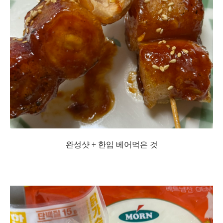
완성샷 + 한입 베어먹은 것