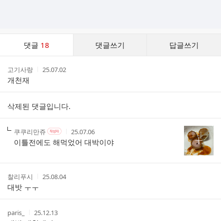
댓
댓글
18
댓글쓰기
답글쓰기
글
댓
작
작
고기사랑
25.07.02
글
성
성
개천재
리
자
시
스
간
트
삭제된 댓글입니다.
작
작
작
쿠쿠리만쥬
25.07.06
작
성
성
성
성
이틀전에도 해먹었어 대박이야
자
자
시
자
본
간
인
여
작
작
찰리푸시
25.08.04
부
성
성
대밧 ㅜㅜ
자
시
간
작
작
paris_
25.12.13
성
성