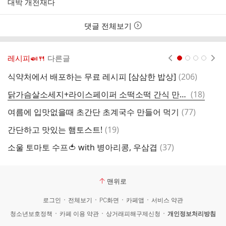
대박 개천재다
자
시
간
댓글 전체보기
레시피🍛🍴
다른글
현재페이지 1
2
3
4
댓
식약처에서 배포하는 무료 레시피 [삼삼한 밥상]
(
206
)
글
댓
닭가슴살소세지+라이스페이퍼 소떡소떡 간식 만들기
(
18
)
글
댓
여름에 입맛없을때 초간단 초계국수 만들어 먹기
(
77
)
글
댓
간단하고 맛있는 햄토스트!
(
19
)
글
댓
소울 토마토 수프🍅 with 병아리콩, 우삼겹
(
37
)
K
글
맨위로
로그인
전체보기
PC화면
카페앱
서비스 약관
청소년보호정책
카페 이용 약관
상거래피해구제신청
개인정보처리방침