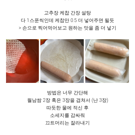
고추장 케찹 간장 설탕
다 1스푼씩인데 케찹만 0.5 더 넣어주면 될듯
> 손으로 찍어먹어보고 원하는 맛을 좀 더 넣기
방법은 너무 간단해
월남쌈 2장 혹은 3장을 겹쳐서 (난 3장)
따듯한 물에 적신 후
소세지를 감싸줘
끄트머리는 잘라내기