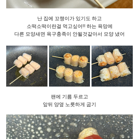
난 집에 꼬챙이가 있기도 하고
소떡소떡이란걸 먹고싶어!!! 하는 욕망에
다른 모양새면 욕구충족이 안될것같아서 모양 냈어
팬에 기름 두르고
앞뒤 양옆 노릇하게 굽기