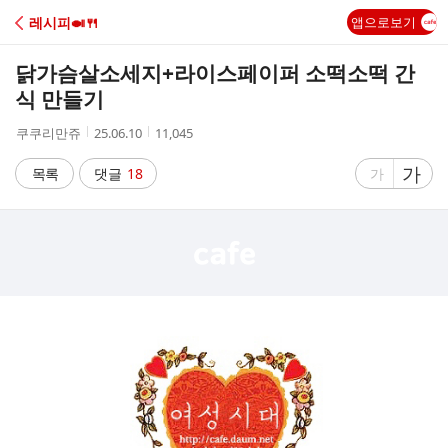
C
레시피🍛🍴
앱으로보기
A
닭가슴살소세지+라이스페이퍼 소떡소떡 간
F
식 만들기
작
작
조
쿠쿠리만쥬
25.06.10
11,045
E
성
성
회
자
시
수
글
가
글
목록
댓글
18
가
간
자
자
크
크
기
기
크
작
게
게