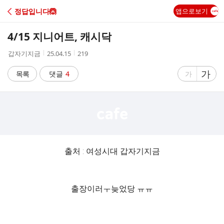
C
정답입니다🙆
앱으로보기
A
4/15 지니어트, 캐시닥
F
작
작
조
갑자기지금
25.04.15
219
성
성
회
E
자
시
수
글
가
글
목록
댓글
4
가
간
자
자
크
크
기
기
크
작
게
게
출처 : 여성시대 갑자기지금
출장이러ㅜ늦었당 ㅠㅠ