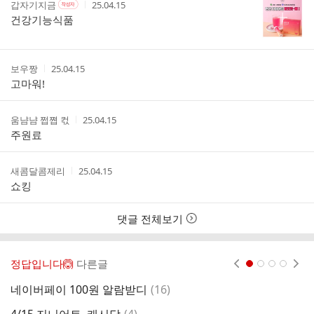
작
작
작
갑자기지금
25.04.15
작
글
성
성
성
성
건강기능식품
리
자
자
시
자
스
본
간
인
트
여
작
작
보우짱
25.04.15
부
성
성
고마워!
자
시
간
작
작
움냠냠 쩝쪕 컧
25.04.15
성
성
주원료
자
시
간
작
작
새콤달콤제리
25.04.15
성
성
쇼킹
자
시
간
댓글 전체보기
정답입니다🙆
다른글
현재페이지 1
2
3
4
댓
네이버페이 100원 알람받디
(
16
)
네
글
댓