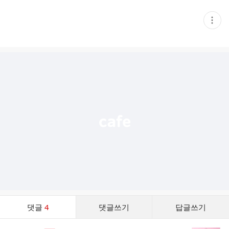
현
재
게
시
글
추
가
기
능
열
기
댓
댓글
4
댓글쓰기
답글쓰기
글
댓