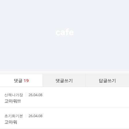
가
기
능
열
기
댓
댓글
19
댓글쓰기
답글쓰기
글
댓
작
작
산책나가장
26.04.08
글
성
성
고마워!!!
리
자
시
스
간
트
작
작
초기화기본
26.04.08
성
성
고마워
자
시