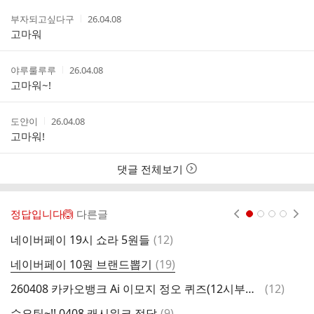
간
작
작
부자되고싶다구
26.04.08
성
성
고마워
자
시
간
작
작
야루룰루루
26.04.08
성
성
고마워~!
자
시
간
작
작
도얀이
26.04.08
성
성
고마워!
자
시
간
댓글 전체보기
정답입니다🙆
다른글
현재페이지 1
2
3
4
댓
네이버페이 19시 쇼라 5원들
(
12
)
4
글
댓
네이버페이 10원 브랜드뽑기
(
19
)
4
글
댓
260408 카카오뱅크 Ai 이모지 정오 퀴즈(12시부터 ~ 19시 59분까지)
(
12
)
네
글
댓
수요팅~!! 0408 캐시워크 정답
(
9
)
네