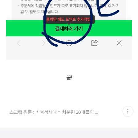
끝!
현
스크랩 원문 :
＊여성시대＊ 차분한 20대들의 알흠다운 공간
재
게
시
글
추