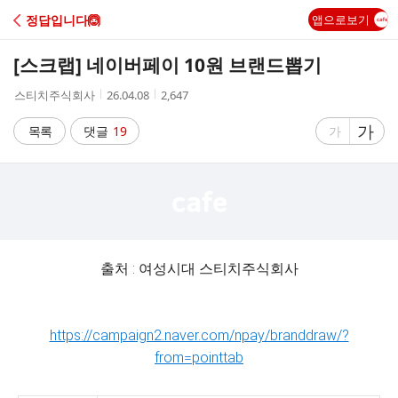
C
정답입니다🙆
앱으로보기
A
[스크랩]
네이버페이 10원 브랜드뽑기
F
작
작
조
스티치주식회사
26.04.08
2,647
성
성
회
E
자
시
수
글
가
글
목록
댓글
19
가
간
자
자
크
크
기
기
크
작
게
게
출처 : 여성시대 스티치주식회사
https://campaign2.naver.com/npay/branddraw/?
from=pointtab