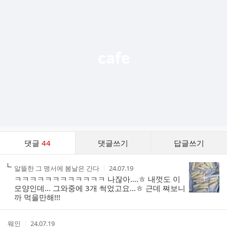
가
기
능
열
기
댓
댓글
44
댓글쓰기
답글쓰기
글
댓
작
작
알뜰한 그 맹서에 봄날은 간다
24.07.19
글
성
성
ㅋㅋㅋㅋㅋㅋㅋㅋㅋㅋㅋㅋ 나잖아....ㅎ 내껏도 이
리
자
시
모양인데... 그와중에 3개 썩었고요...ㅎ 근데 쪄보니
스
간
까 먹을만해!!!
트
작
작
웨인
24.07.19