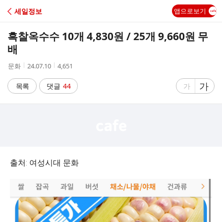
C
세일정보
앱으로보기
A
흑찰옥수수 10개 4,830원 / 25개 9,660원 무
F
배
작
작
조
문화
24.07.10
4,651
E
성
성
회
자
시
수
글
가
글
목록
댓글
44
가
간
자
자
크
크
기
기
크
작
게
게
출처: 여성시대 문화