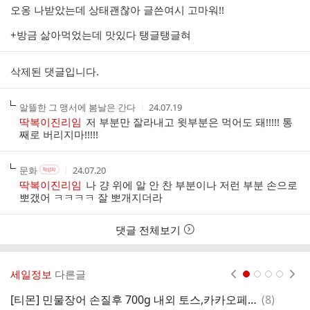
성
성
오옹 나받았는데 상태괜찮아 글쓴여시 고마워!!
자
시
간
+방금 삶아먹었는데 맛있다 탱글탱글혀
삭제된 댓글입니다.
작
작
알뜰한 그 맹서에 봄날은 간다
24.07.19
성
성
딱복이진리임
저 부분만 잘라내고 윗부분은 먹어도 돼!!!!! 통
자
시
째로 버리지마!!!!!
간
작
작
작
문화
24.07.20
작
성
성
성
성
딱복이진리임
나 걍 위에 알 안 찬 부분이나 저런 부분 손으로
자
자
시
자
뽀갰어 ㅋㅋㅋㅋ 잘 뽀개지더라
본
간
인
여
댓글 전체보기
부
세일정보
다른글
현재페이지 1
2
3
4
댓
[티몬] 민물장어 손질후 700g 내외 토스,카카오페이 22,730원
(
8
)