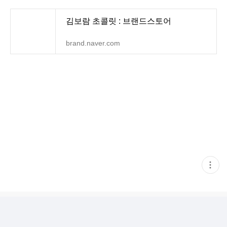
김보람 초콜릿 : 브랜드스토어
brand.naver.com
현
재
게
시
글
추
가
기
능