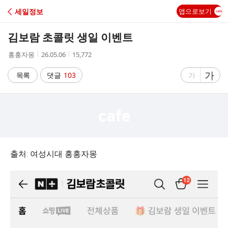
C
세일정보
앱으로보기
A
김보람 초콜릿 생일 이벤트
F
작
작
조
홍홍자몽
26.05.06
15,772
성
성
회
E
자
시
수
글
가
글
목록
댓글
103
가
간
자
자
크
크
기
기
크
작
게
게
출처: 여성시대 홍홍자몽