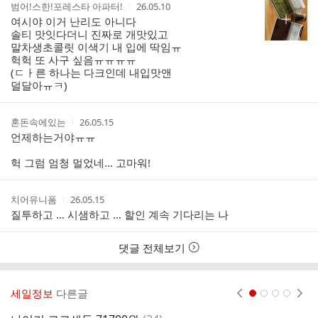
작
작
범어!스한!포레스타 아파터!
26.05.10
성
성
여시야 이거 난리도 아니다
자
시
솔티 맛잇다더니 진짜로 개맛있고
간
말차생초콜릿 이색기 내 입에 딱임ㅠ
헉헉 또 사구 싶음ㅠㅠㅠㅠ
(ㄷㅏ른 하나는 다크인데 내입맛앤
덜달아ㅠㅋ)
작
작
혼돈속에있는
26.05.15
성
성
언제하는거야ㅠㅠ
자
시
간
헉 그럼 엄청 멀었네... 고마워!
작
작
치어유니폼
26.05.15
성
성
질투하고 … 시샘하고 … 할인 계속 기다리는 나
자
시
간
댓글 전체보기
세일정보
다른글
현재페이지 1
2
3
4