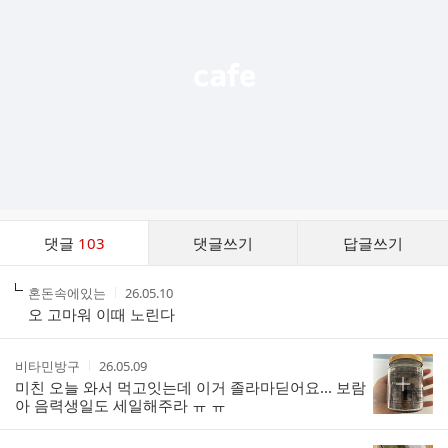
열
기
댓
댓글
103
댓글쓰기
답글쓰기
글
댓
작
작
혼돈속에있는
26.05.10
글
성
성
오 고마워 이때 노린다
리
자
시
스
간
트
작
작
비타민방구
26.05.09
성
성
미친 오늘 와서 먹고잇는데 이거 졸라마딛어요... 보람
자
시
아 음력생일도 세일해주라 ㅠ ㅠ
간