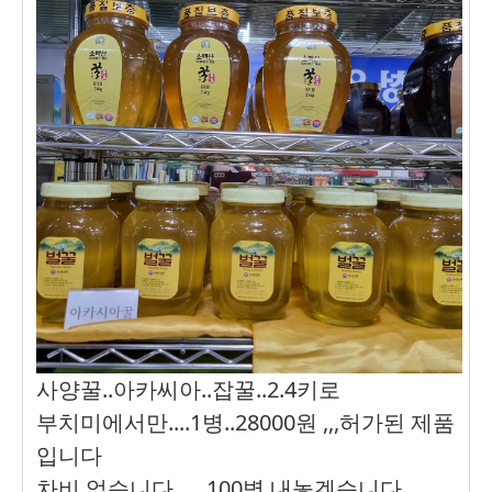
사양꿀..아카씨아..잡꿀..2.4키로
부치미에서만....1병..28000원 ,,,허가된 제품
입니다
차비 없습니다......100병 내놓겠습니다