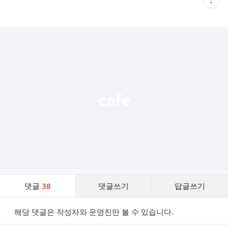
재
게
시
글
추
가
기
능
열
기
댓
댓글
38
댓글쓰기
답글쓰기
글
댓
해당 댓글은 작성자와 운영진만 볼 수 있습니다.
글
리