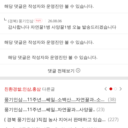
스
해당 댓글은 작성자와 운영진만 볼 수 있습니다.
트
작
작
작
(경북) 풍기인삼
26.08.06
작
성
성
성
성
감사합니다 자연꿀1병 사양꿀1병 오늘 발송드리겠습니다
자
자
시
자
본
간
인
해당 댓글은 작성자와 운영진만 볼 수 있습니다.
여
부
해당 댓글은 작성자와 운영진만 볼 수 있습니다.
댓글 전체보기
친환경쌀,인삼,홍삼
다른글
현재페이지 1
2
댓
풍기인삼....11주년....쎄일..소백산....자연꿀과..소백산 .사양꿀
(
38
)
부
글
댓
풍기인삼....11주년....쎄일..자연꿀과...사양꿀..
(
23
)
글
댓
( 경북 풍기인삼 )직접 농사 지어서 판매하고 있습니다..수삼 ,,6년근..홍삼액기스 .홍삼농축액.6년근 ((풍기 정인삼)
(
227
)
글