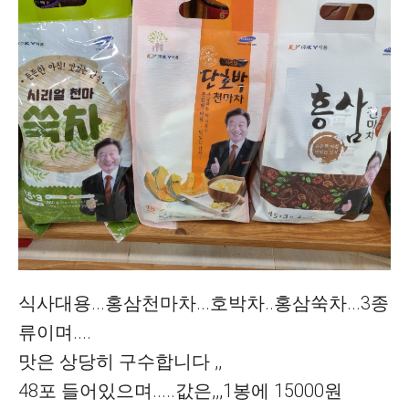
식사대용...홍삼천마차...호박차..홍삼쑥차...3종
류이며....
맛은 상당히 구수합니다 ,,
48포 들어있으며.....값은,,,1봉에 15000원