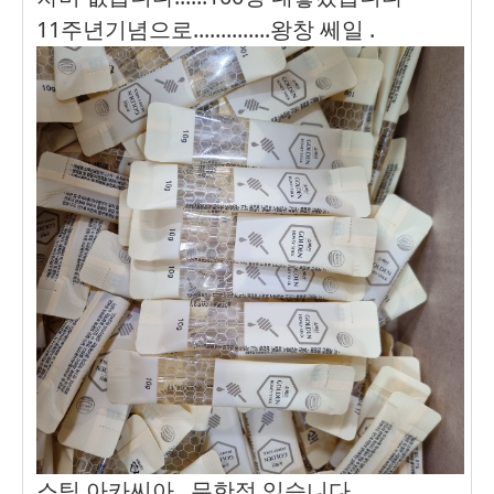
11주년기념으로..............왕창 쎄일 .
스틱 아카씨아...무한정 있습니다...