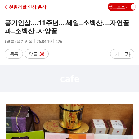
C
친환경쌀,인삼,홍삼
앱으로보기
A
풍기인삼....11주년....쎄일..소백산....자연꿀
F
과..소백산 .사양꿀
작
작
조
(경북) 풍기인삼
26.04.19
426
E
성
성
회
자
시
수
글
가
글
목록
댓글
38
가
간
자
자
크
크
기
기
크
작
게
게