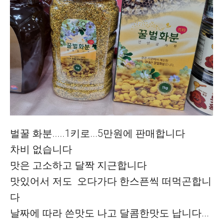
벌꿀 화분.....1키로...5만원에 판매합니다
차비 없습니다
맛은 고소하고 달짝 지근합니다
맛있어서 저도 오다가다 한스픈씩 떠먹곤합니
다
날짜에 따라 쓴맛도 나고 달콤한맛도 납니다...