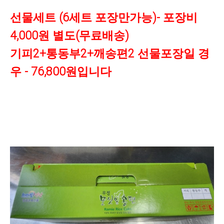
선물세트 (6세트 포장만가능)- 포장비
4,000원 별도(무료배송)
기피2+통동부2+깨송편2 선물포장일 경
우 - 76,800원입니다