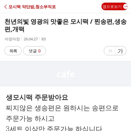
C
모시떡 약단밤,청소부직포
앱으로보기
A
천년의빛 영광의 맛좋은 모시떡 / 찐송편,생송
F
편,개떡
작
작
조
아장아장
26.04.27
83
E
성
성
회
자
시
수
글
가
글
목록
댓글
0
가
간
자
자
크
크
기
기
크
작
게
게
생모시떡 주문받아요
찌지않은 생송편은 원하시는 송편으로
주문가능 하시고
3세트 이상만 주문가능 하십니다