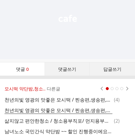
기
댓
댓글
0
댓글쓰기
답글쓰기
글
댓
글
모시떡 약단밤,청소..
다른글
현재페이지 1
2
3
4
리
스
댓
천년의빛 영광의 맛좋은 모시떡 / 찐송편,생송편,개떡
(
4
)
트
글
천년의빛 영광의 맛좋은 모시떡 / 찐송편,생송편,개떡
댓
삶지않고 편안한청소 / 청소용부직포/ 먼지용부직포/ 알뜰형부직포-- 주방에서 많이 하는 빨래삶기에서 발암물질검출!
(
2
)
글
남녀노소 국민간식 약단밤 ~~ 할인 진행중이에요~/생율