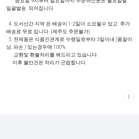
금요일 9시부터 일요일까지 주문하신분은 월요일날
일괄발송 되어집니다
4. 도서산간 지역 은 배송이 1-2일더 소요될수 있고 추가
배송료 무료 입니다 (제주도 주문불가)
5. 전제품은 식품인관계로 수령일로부타 3일이내 (품질이
상, 파손 ) 있는경우에 100%
교환및 환불처리를 해드리고 있습니다..
이후 불만건은 처리가 곤랍합니다..
현
재
게
시
글
추
가
기
능
열