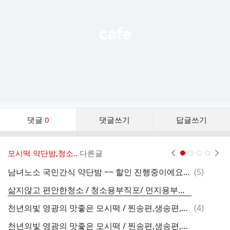
열
기
댓
댓글
0
댓글쓰기
답글쓰기
글
댓
글
모시떡 약단밤,청소..
다른글
현재페이지 1
2
3
4
리
스
댓
남녀노소 국민간식 약단밤 ~~ 할인 진행중이에요~/생율
(
5
)
트
글
삶지않고 편안한청소 / 청소용부직포/ 먼지용부직포/ 알뜰형부직포-- 주방에서 많이 하는 빨래삶기에서 발암물질검출!
댓
천년의빛 영광의 맛좋은 모시떡 / 찐송편,생송편,개떡
(
4
)
글
천년의빛 영광의 맛좋은 모시떡 / 찐송편,생송편,개떡