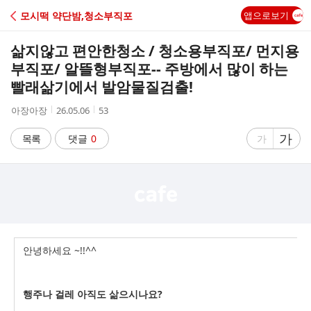
C
모시떡 약단밤,청소부직포
앱으로보기
A
삶지않고 편안한청소 / 청소용부직포/ 먼지용
F
부직포/ 알뜰형부직포-- 주방에서 많이 하는
빨래삶기에서 발암물질검출!
E
작
작
조
아장아장
26.05.06
53
성
성
회
자
시
수
글
가
글
목록
댓글
0
가
간
자
자
크
크
기
기
크
작
게
게
안녕하세요 ~!!^^
행주나 걸레 아직도 삶으시나요?