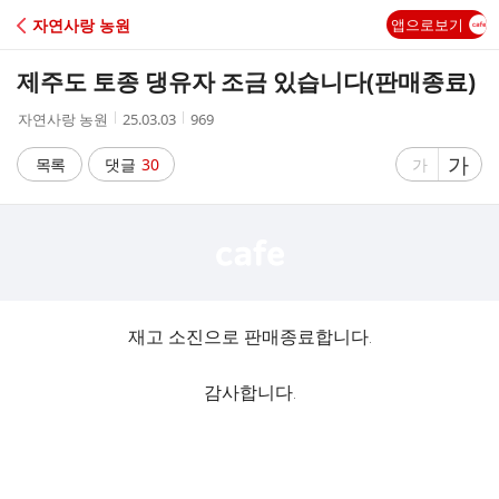
C
자연사랑 농원
앱으로보기
A
제주도 토종 댕유자 조금 있습니다(판매종료)
F
작
작
조
자연사랑 농원
25.03.03
969
성
성
회
E
자
시
수
글
가
글
목록
댓글
30
가
간
자
자
크
크
기
기
크
작
게
게
재고 소진으로 판매종료합니다.
감사합니다.