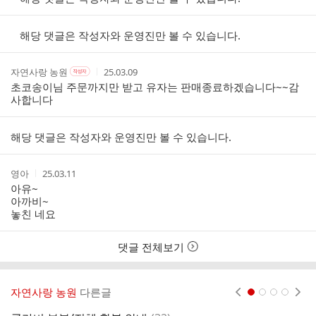
리
스
해당 댓글은 작성자와 운영진만 볼 수 있습니다.
트
작
작
작
자연사랑 농원
25.03.09
작
성
성
성
성
초코송이님 주문까지만 받고 유자는 판매종료하겠습니다~~감
자
자
시
자
사합니다
본
간
인
여
해당 댓글은 작성자와 운영진만 볼 수 있습니다.
부
작
작
영아
25.03.11
성
성
아유~
자
시
아까비~
간
놓친 네요
댓글 전체보기
자연사랑 농원
다른글
현재페이지 1
2
3
4