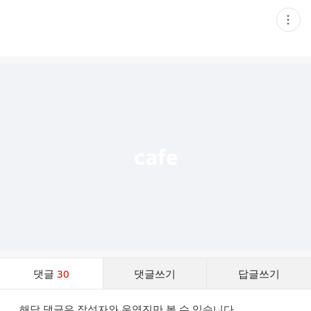
현
재
게
시
글
추
가
기
능
열
기
댓
댓글
30
댓글쓰기
답글쓰기
글
댓
해당 댓글은 작성자와 운영진만 볼 수 있습니다.
글